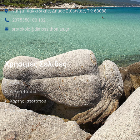
Νικήτη Χαλκιδικής, Δήμος Σιθωνίας, ΤΚ: 63088
2375350100 102
protokolo@dimossithonias.gr
Χρήσιμες Σελίδες
Αρχική
Δελτία Τύπου
Χάρτης Ιστοτόπου
Επικοινωνία