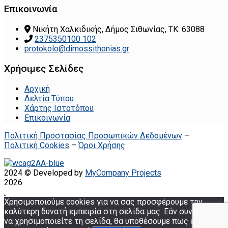
Επικοινωνία
Νικήτη Χαλκιδικής, Δήμος Σιθωνίας, ΤΚ: 63088
2375350100 102
protokolo@dimossithonias.gr
Χρήσιμες Σελίδες
Αρχική
Δελτία Τύπου
Χάρτης Ιστοτόπου
Επικοινωνία
Πολιτική Προστασίας Προσωπικών Δεδομένων
–
Πολιτική Cookies
–
Όροι Χρήσης
2024 © Developed by
MyCompany Projects
2026
.
Χρησιμοποιούμε cookies για να σας προσφέρουμε την
καλύτερη δυνατή εμπειρία στη σελίδα μας. Εάν συνεχίσετε
να χρησιμοποιείτε τη σελίδα, θα υποθέσουμε πως είστε