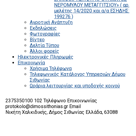
ΝΕΡΟΜΥΛΟΥ ΜΕΤΑΓΓΙΤΣΙΟΥ» ( αρ.
μελέτης 14/2020 και α/α ΕΣΗΔΗΣ:
199276 )
Αγροτική Ανάπτυξη
Εκδηλώσεις
Φωτογραφίες
Βίντεο
Δελτία Τύπου
Άλλοι φορείς
Ηλεκτρονικές Πληρωμές
Επικοινωνία
Χρήσιμα Τηλέφωνα
Τηλεφωνικός Κατάλογος Υπηρεσιών Δήμου
Σιθωνίας
Ωράρια λειτουργίας και υποδοχής κοινού
2375350100 102
Τηλέφωνο Επικοινωνίας
protokolo@dimossithonias.gr
Email
Νικήτη Χαλκιδικής, Δήμος Σιθωνίας
Ελλάδα, 63088