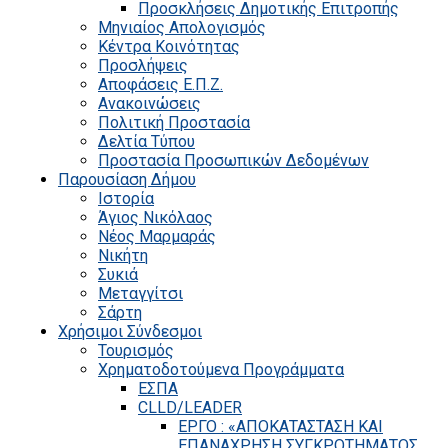
Προσκλήσεις Δημοτικής Επιτροπής
Μηνιαίος Απολογισμός
Κέντρα Κοινότητας
Προσλήψεις
Αποφάσεις Ε.Π.Ζ.
Ανακοινώσεις
Πολιτική Προστασία
Δελτία Τύπου
Προστασία Προσωπικών Δεδομένων
Παρουσίαση Δήμου
Ιστορία
Άγιος Νικόλαος
Νέος Μαρμαράς
Νικήτη
Συκιά
Μεταγγίτσι
Σάρτη
Χρήσιμοι Σύνδεσμοι
Τουρισμός
Χρηματοδοτούμενα Προγράμματα
ΕΣΠΑ
CLLD/LEADER
ΕΡΓΟ : «ΑΠΟΚΑΤΑΣΤΑΣΗ ΚΑΙ
ΕΠΑΝΑΧΡΗΣΗ ΣΥΓΚΡΟΤΗΜΑΤΟΣ