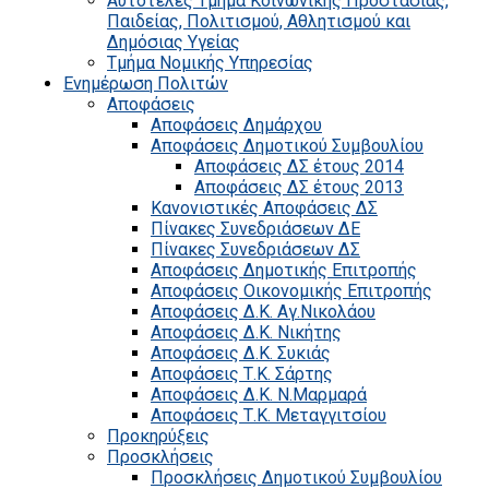
Αυτοτελές Τμήμα Κοινωνικής Προστασίας,
Παιδείας, Πολιτισμού, Αθλητισμού και
Δημόσιας Υγείας
Τμήμα Νομικής Υπηρεσίας
Ενημέρωση Πολιτών
Αποφάσεις
Αποφάσεις Δημάρχου
Αποφάσεις Δημοτικού Συμβουλίου
Αποφάσεις ΔΣ έτους 2014
Αποφάσεις ΔΣ έτους 2013
Κανονιστικές Αποφάσεις ΔΣ
Πίνακες Συνεδριάσεων ΔΕ
Πίνακες Συνεδριάσεων ΔΣ
Αποφάσεις Δημοτικής Επιτροπής
Αποφάσεις Οικονομικής Επιτροπής
Αποφάσεις Δ.Κ. Αγ.Νικολάου
Αποφάσεις Δ.Κ. Νικήτης
Αποφάσεις Δ.Κ. Συκιάς
Αποφάσεις Τ.Κ. Σάρτης
Αποφάσεις Δ.Κ. Ν.Μαρμαρά
Αποφάσεις Τ.Κ. Μεταγγιτσίου
Προκηρύξεις
Προσκλήσεις
Προσκλήσεις Δημοτικού Συμβουλίου