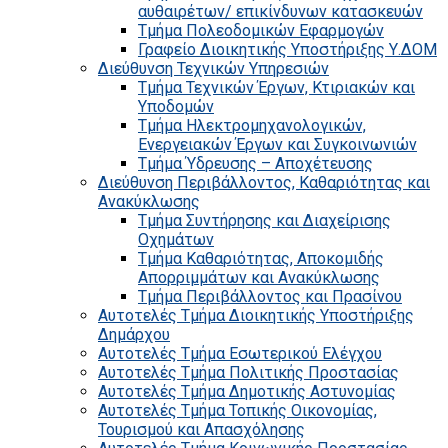
αυθαιρέτων/ επικίνδυνων κατασκευών
Τμήμα Πολεοδομικών Εφαρμογών
Γραφείο Διοικητικής Υποστήριξης Υ.ΔΟΜ
Διεύθυνση Τεχνικών Υπηρεσιών
Τμήμα Τεχνικών Έργων, Κτιριακών και
Υποδομών
Τμήμα Ηλεκτρομηχανολογικών,
Ενεργειακών Έργων και Συγκοινωνιών
Τμήμα Ύδρευσης – Αποχέτευσης
Διεύθυνση Περιβάλλοντος, Καθαριότητας και
Ανακύκλωσης
Τμήμα Συντήρησης και Διαχείρισης
Οχημάτων
Τμήμα Καθαριότητας, Αποκομιδής
Απορριμμάτων και Ανακύκλωσης
Τμήμα Περιβάλλοντος και Πρασίνου
Αυτοτελές Τμήμα Διοικητικής Υποστήριξης
Δημάρχου
Αυτοτελές Τμήμα Εσωτερικού Ελέγχου
Αυτοτελές Τμήμα Πολιτικής Προστασίας
Αυτοτελές Τμήμα Δημοτικής Αστυνομίας
Αυτοτελές Τμήμα Τοπικής Οικονομίας,
Τουρισμού και Απασχόλησης