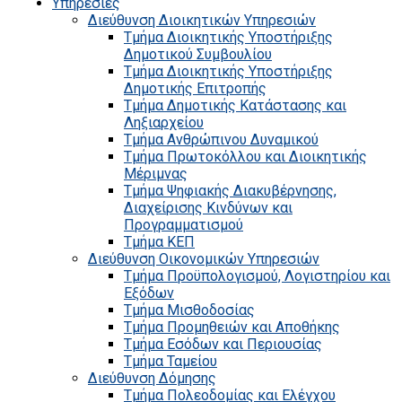
Υπηρεσίες
Διεύθυνση Διοικητικών Υπηρεσιών
Τμήμα Διοικητικής Υποστήριξης
Δημοτικού Συμβουλίου
Τμήμα Διοικητικής Υποστήριξης
Δημοτικής Επιτροπής
Τμήμα Δημοτικής Κατάστασης και
Ληξιαρχείου
Τμήμα Ανθρώπινου Δυναμικού
Τμήμα Πρωτοκόλλου και Διοικητικής
Μέριμνας
Τμήμα Ψηφιακής Διακυβέρνησης,
Διαχείρισης Κινδύνων και
Προγραμματισμού
Τμήμα ΚΕΠ
Διεύθυνση Οικονομικών Υπηρεσιών
Τμήμα Προϋπολογισμού, Λογιστηρίου και
Εξόδων
Τμήμα Μισθοδοσίας
Τμήμα Προμηθειών και Αποθήκης
Τμήμα Εσόδων και Περιουσίας
Τμήμα Ταμείου
Διεύθυνση Δόμησης
Τμήμα Πολεοδομίας και Ελέγχου