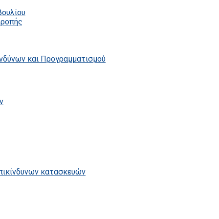
βουλίου
τροπής
ινδύνων και Προγραμματισμού
ν
επικίνδυνων κατασκευών