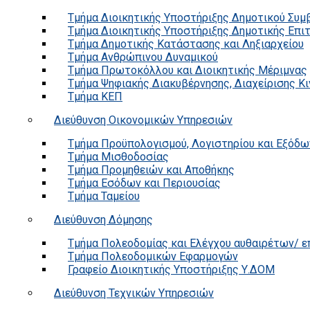
Τμήμα Διοικητικής Υποστήριξης Δημοτικού Συμ
Τμήμα Διοικητικής Υποστήριξης Δημοτικής Επι
Τμήμα Δημοτικής Κατάστασης και Ληξιαρχείου
Τμήμα Ανθρώπινου Δυναμικού
Τμήμα Πρωτοκόλλου και Διοικητικής Μέριμνας
Τμήμα Ψηφιακής Διακυβέρνησης, Διαχείρισης Κ
Τμήμα ΚΕΠ
Διεύθυνση Οικονομικών Υπηρεσιών
Τμήμα Προϋπολογισμού, Λογιστηρίου και Εξόδω
Τμήμα Μισθοδοσίας
Τμήμα Προμηθειών και Αποθήκης
Τμήμα Εσόδων και Περιουσίας
Τμήμα Ταμείου
Διεύθυνση Δόμησης
Τμήμα Πολεοδομίας και Ελέγχου αυθαιρέτων/ 
Τμήμα Πολεοδομικών Εφαρμογών
Γραφείο Διοικητικής Υποστήριξης Υ.ΔΟΜ
Διεύθυνση Τεχνικών Υπηρεσιών