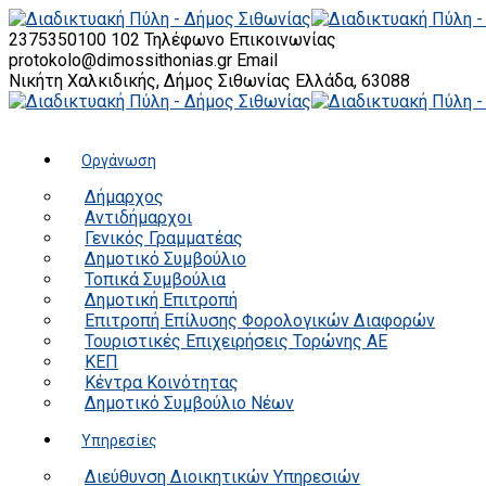
2375350100 102
Τηλέφωνο Επικοινωνίας
protokolo@dimossithonias.gr
Email
Νικήτη Χαλκιδικής, Δήμος Σιθωνίας
Ελλάδα, 63088
Οργάνωση
Δήμαρχος
Αντιδήμαρχοι
Γενικός Γραμματέας
Δημοτικό Συμβούλιο
Τοπικά Συμβούλια
Δημοτική Επιτροπή
Επιτροπή Επίλυσης Φορολογικών Διαφορών
Τουριστικές Επιχειρήσεις Τορώνης ΑΕ
ΚΕΠ
Κέντρα Κοινότητας
Δημοτικό Συμβούλιο Νέων
Υπηρεσίες
Διεύθυνση Διοικητικών Υπηρεσιών