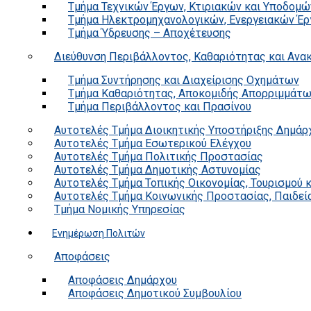
Τμήμα Τεχνικών Έργων, Κτιριακών και Υποδομώ
Τμήμα Ηλεκτρομηχανολογικών, Ενεργειακών Έρ
Τμήμα Ύδρευσης – Αποχέτευσης
Διεύθυνση Περιβάλλοντος, Καθαριότητας και Αν
Τμήμα Συντήρησης και Διαχείρισης Οχημάτων
Τμήμα Καθαριότητας, Αποκομιδής Απορριμμάτ
Τμήμα Περιβάλλοντος και Πρασίνου
Αυτοτελές Τμήμα Διοικητικής Υποστήριξης Δημάρ
Αυτοτελές Τμήμα Εσωτερικού Ελέγχου
Αυτοτελές Τμήμα Πολιτικής Προστασίας
Αυτοτελές Τμήμα Δημοτικής Αστυνομίας
Αυτοτελές Τμήμα Τοπικής Οικονομίας, Τουρισμού 
Αυτοτελές Τμήμα Κοινωνικής Προστασίας, Παιδεία
Τμήμα Νομικής Υπηρεσίας
Ενημέρωση Πολιτών
Αποφάσεις
Αποφάσεις Δημάρχου
Αποφάσεις Δημοτικού Συμβουλίου