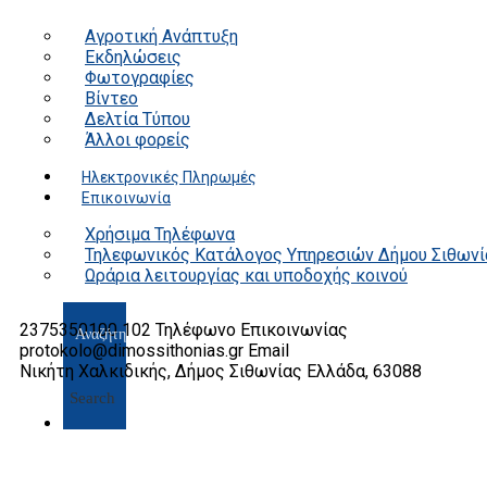
Αγροτική Ανάπτυξη
Εκδηλώσεις
Φωτογραφίες
Βίντεο
Δελτία Τύπου
Άλλοι φορείς
Ηλεκτρονικές Πληρωμές
Επικοινωνία
Χρήσιμα Τηλέφωνα
Τηλεφωνικός Κατάλογος Υπηρεσιών Δήμου Σιθωνί
Ωράρια λειτουργίας και υποδοχής κοινού
2375350100 102
Τηλέφωνο Επικοινωνίας
protokolo@dimossithonias.gr
Email
Νικήτη Χαλκιδικής, Δήμος Σιθωνίας
Ελλάδα, 63088
Search