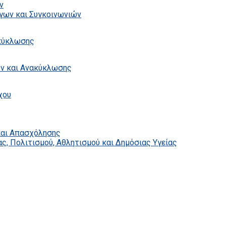
ν
γων και Συγκοινωνιών
ακύκλωσης
ων και Ανακύκλωσης
χου
και Απασχόλησης
ς, Πολιτισμού, Αθλητισμού και Δημόσιας Υγείας