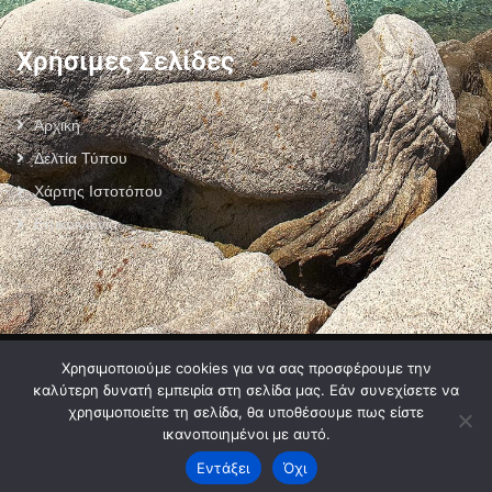
Χρήσιμες Σελίδες
Αρχική
Δελτία Τύπου
Χάρτης Ιστοτόπου
Επικοινωνία
Πολιτική Προστασίας Προσωπικών Δεδομένων
–
Πολιτική Cookies
–
Χρησιμοποιούμε cookies για να σας προσφέρουμε την
Όροι Χρήσης
καλύτερη δυνατή εμπειρία στη σελίδα μας. Εάν συνεχίσετε να
χρησιμοποιείτε τη σελίδα, θα υποθέσουμε πως είστε
ικανοποιημένοι με αυτό.
Εντάξει
Όχι
2024 © Developed by
MyCompany Projects