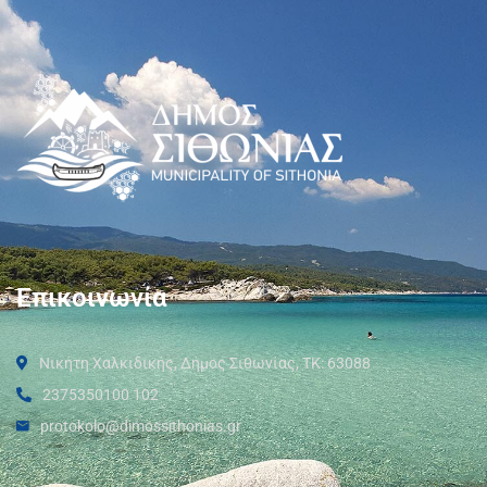
Επικοινωνία
Νικήτη Χαλκιδικής, Δήμος Σιθωνίας, ΤΚ: 63088
2375350100 102
protokolo@dimossithonias.gr