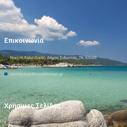
Επικοινωνία
Νικήτη Χαλκιδικής, Δήμος Σιθωνίας, ΤΚ: 63088
2375350100 102
protokolo@dimossithonias.gr
Χρήσιμες Σελίδες
Αρχική