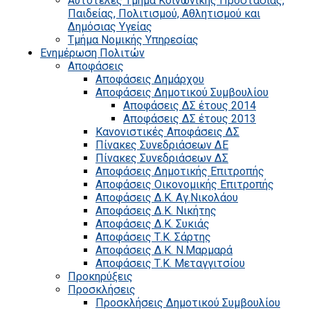
Αυτοτελές Τμήμα Κοινωνικής Προστασίας,
Παιδείας, Πολιτισμού, Αθλητισμού και
Δημόσιας Υγείας
Τμήμα Νομικής Υπηρεσίας
Ενημέρωση Πολιτών
Αποφάσεις
Αποφάσεις Δημάρχου
Αποφάσεις Δημοτικού Συμβουλίου
Αποφάσεις ΔΣ έτους 2014
Αποφάσεις ΔΣ έτους 2013
Κανονιστικές Αποφάσεις ΔΣ
Πίνακες Συνεδριάσεων ΔΕ
Πίνακες Συνεδριάσεων ΔΣ
Αποφάσεις Δημοτικής Επιτροπής
Αποφάσεις Οικονομικής Επιτροπής
Αποφάσεις Δ.Κ. Αγ.Νικολάου
Αποφάσεις Δ.Κ. Νικήτης
Αποφάσεις Δ.Κ. Συκιάς
Αποφάσεις Τ.Κ. Σάρτης
Αποφάσεις Δ.Κ. Ν.Μαρμαρά
Αποφάσεις Τ.Κ. Μεταγγιτσίου
Προκηρύξεις
Προσκλήσεις
Προσκλήσεις Δημοτικού Συμβουλίου