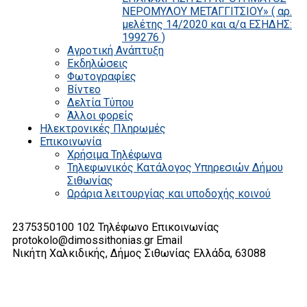
ΝΕΡΟΜΥΛΟΥ ΜΕΤΑΓΓΙΤΣΙΟΥ» ( αρ.
μελέτης 14/2020 και α/α ΕΣΗΔΗΣ:
199276 )
Αγροτική Ανάπτυξη
Εκδηλώσεις
Φωτογραφίες
Βίντεο
Δελτία Τύπου
Άλλοι φορείς
Ηλεκτρονικές Πληρωμές
Επικοινωνία
Χρήσιμα Τηλέφωνα
Τηλεφωνικός Κατάλογος Υπηρεσιών Δήμου
Σιθωνίας
Ωράρια λειτουργίας και υποδοχής κοινού
2375350100 102
Τηλέφωνο Επικοινωνίας
protokolo@dimossithonias.gr
Email
Νικήτη Χαλκιδικής, Δήμος Σιθωνίας
Ελλάδα, 63088