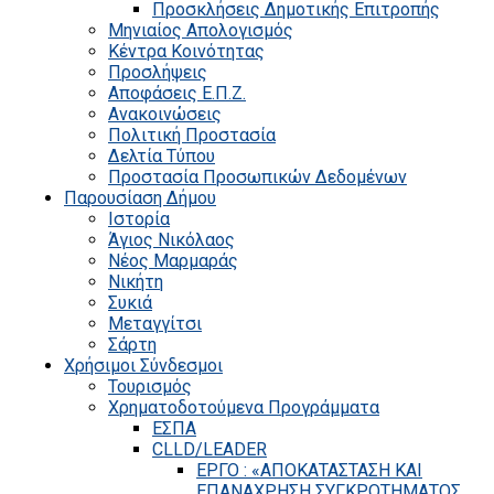
Προσκλήσεις Δημοτικής Επιτροπής
Μηνιαίος Απολογισμός
Κέντρα Κοινότητας
Προσλήψεις
Αποφάσεις Ε.Π.Ζ.
Ανακοινώσεις
Πολιτική Προστασία
Δελτία Τύπου
Προστασία Προσωπικών Δεδομένων
Παρουσίαση Δήμου
Ιστορία
Άγιος Νικόλαος
Νέος Μαρμαράς
Νικήτη
Συκιά
Μεταγγίτσι
Σάρτη
Χρήσιμοι Σύνδεσμοι
Τουρισμός
Χρηματοδοτούμενα Προγράμματα
ΕΣΠΑ
CLLD/LEADER
ΕΡΓΟ : «ΑΠΟΚΑΤΑΣΤΑΣΗ ΚΑΙ
ΕΠΑΝΑΧΡΗΣΗ ΣΥΓΚΡΟΤΗΜΑΤΟΣ