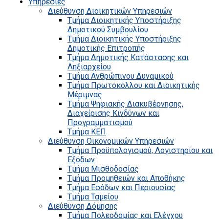
Υπηρεσίες
Διεύθυνση Διοικητικών Υπηρεσιών
Τμήμα Διοικητικής Υποστήριξης
Δημοτικού Συμβουλίου
Τμήμα Διοικητικής Υποστήριξης
Δημοτικής Επιτροπής
Τμήμα Δημοτικής Κατάστασης και
Ληξιαρχείου
Τμήμα Ανθρώπινου Δυναμικού
Τμήμα Πρωτοκόλλου και Διοικητικής
Μέριμνας
Τμήμα Ψηφιακής Διακυβέρνησης,
Διαχείρισης Κινδύνων και
Προγραμματισμού
Τμήμα ΚΕΠ
Διεύθυνση Οικονομικών Υπηρεσιών
Τμήμα Προϋπολογισμού, Λογιστηρίου και
Εξόδων
Τμήμα Μισθοδοσίας
Τμήμα Προμηθειών και Αποθήκης
Τμήμα Εσόδων και Περιουσίας
Τμήμα Ταμείου
Διεύθυνση Δόμησης
Τμήμα Πολεοδομίας και Ελέγχου