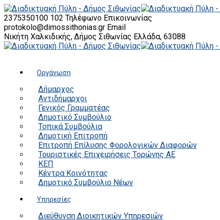
2375350100 102
Τηλέφωνο Επικοινωνίας
protokolo@dimossithonias.gr
Email
Νικήτη Χαλκιδικής, Δήμος Σιθωνίας
Ελλάδα, 63088
Οργάνωση
Δήμαρχος
Αντιδήμαρχοι
Γενικός Γραμματέας
Δημοτικό Συμβούλιο
Τοπικά Συμβούλια
Δημοτική Επιτροπή
Επιτροπή Επίλυσης Φορολογικών Διαφορών
Τουριστικές Επιχειρήσεις Τορώνης ΑΕ
ΚΕΠ
Κέντρα Κοινότητας
Δημοτικό Συμβούλιο Νέων
Υπηρεσίες
Διεύθυνση Διοικητικών Υπηρεσιών