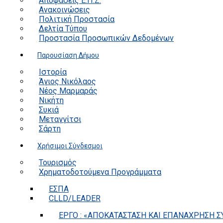
Αποφάσεις Ε.Π.Ζ.
Ανακοινώσεις
Πολιτική Προστασία
Δελτία Τύπου
Προστασία Προσωπικών Δεδομένων
Παρουσίαση Δήμου
Ιστορία
Άγιος Νικόλαος
Νέος Μαρμαράς
Νικήτη
Συκιά
Μεταγγίτσι
Σάρτη
Χρήσιμοι Σύνδεσμοι
Τουρισμός
Χρηματοδοτούμενα Προγράμματα
ΕΣΠΑ
CLLD/LEADER
ΕΡΓΟ : «ΑΠΟΚΑΤΑΣΤΑΣΗ ΚΑΙ ΕΠΑΝΑΧΡΗΣΗ ΣΥ