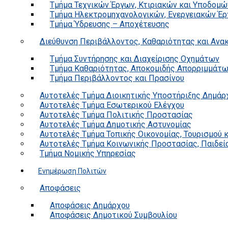
Τμήμα Τεχνικών Έργων, Κτιριακών και Υποδομώ
Τμήμα Ηλεκτρομηχανολογικών, Ενεργειακών Έρ
Τμήμα Ύδρευσης – Αποχέτευσης
Διεύθυνση Περιβάλλοντος, Καθαριότητας και Αν
Τμήμα Συντήρησης και Διαχείρισης Οχημάτων
Τμήμα Καθαριότητας, Αποκομιδής Απορριμμάτ
Τμήμα Περιβάλλοντος και Πρασίνου
Αυτοτελές Τμήμα Διοικητικής Υποστήριξης Δημάρ
Αυτοτελές Τμήμα Εσωτερικού Ελέγχου
Αυτοτελές Τμήμα Πολιτικής Προστασίας
Αυτοτελές Τμήμα Δημοτικής Αστυνομίας
Αυτοτελές Τμήμα Τοπικής Οικονομίας, Τουρισμού 
Αυτοτελές Τμήμα Κοινωνικής Προστασίας, Παιδεία
Τμήμα Νομικής Υπηρεσίας
Ενημέρωση Πολιτών
Αποφάσεις
Αποφάσεις Δημάρχου
Αποφάσεις Δημοτικού Συμβουλίου