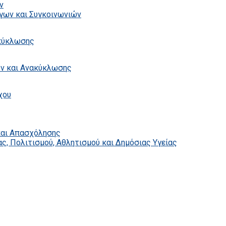
ν
γων και Συγκοινωνιών
ακύκλωσης
ων και Ανακύκλωσης
χου
και Απασχόλησης
ς, Πολιτισμού, Αθλητισμού και Δημόσιας Υγείας