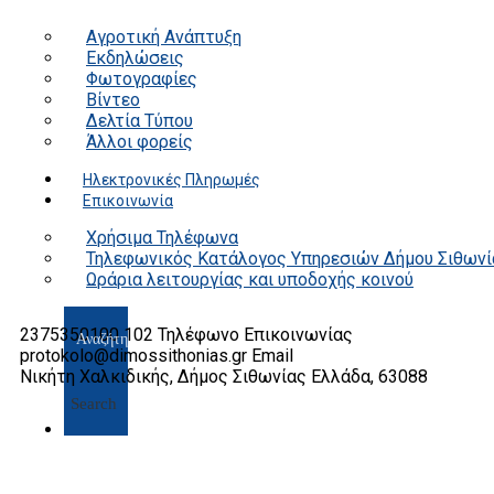
Αγροτική Ανάπτυξη
Εκδηλώσεις
Φωτογραφίες
Βίντεο
Δελτία Τύπου
Άλλοι φορείς
Ηλεκτρονικές Πληρωμές
Επικοινωνία
Χρήσιμα Τηλέφωνα
Τηλεφωνικός Κατάλογος Υπηρεσιών Δήμου Σιθωνί
Ωράρια λειτουργίας και υποδοχής κοινού
2375350100 102
Τηλέφωνο Επικοινωνίας
protokolo@dimossithonias.gr
Email
Νικήτη Χαλκιδικής, Δήμος Σιθωνίας
Ελλάδα, 63088
Search