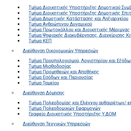
Τμήμα Διοικητικής Υποστήριξης Δημοτικού Συμ
Τμήμα Διοικητικής Υποστήριξης Δημοτικής Επι
Τμήμα Δημοτικής Κατάστασης και Ληξιαρχείου
Τμήμα Ανθρώπινου Δυναμικού
Τμήμα Πρωτοκόλλου και Διοικητικής Μέριμνας
Τμήμα Ψηφιακής Διακυβέρνησης, Διαχείρισης Κ
Τμήμα ΚΕΠ
Διεύθυνση Οικονομικών Υπηρεσιών
Τμήμα Προϋπολογισμού, Λογιστηρίου και Εξόδω
Τμήμα Μισθοδοσίας
Τμήμα Προμηθειών και Αποθήκης
Τμήμα Εσόδων και Περιουσίας
Τμήμα Ταμείου
Διεύθυνση Δόμησης
Τμήμα Πολεοδομίας και Ελέγχου αυθαιρέτων/ 
Τμήμα Πολεοδομικών Εφαρμογών
Γραφείο Διοικητικής Υποστήριξης Υ.ΔΟΜ
Διεύθυνση Τεχνικών Υπηρεσιών