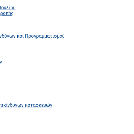
βουλίου
τροπής
ινδύνων και Προγραμματισμού
ν
επικίνδυνων κατασκευών