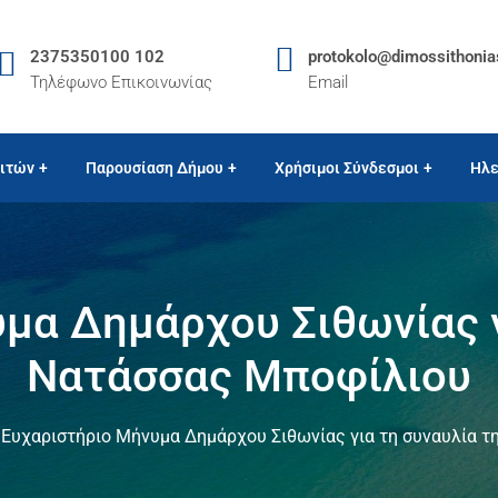
2375350100 102
protokolo@dimossithonia
Τηλέφωνο Επικοινωνίας
Email
ιτών
Παρουσίαση Δήμου
Χρήσιμοι Σύνδεσμοι
Ηλε
μα Δημάρχου Σιθωνίας γ
Νατάσσας Μποφίλιου
Ευχαριστήριο Μήνυμα Δημάρχου Σιθωνίας για τη συναυλία 