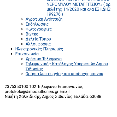
ΝΕΡΟΜΥΛΟΥ ΜΕΤΑΓΓΙΤΣΙΟΥ» ( αρ.
μελέτης 14/2020 και α/α ΕΣΗΔΗΣ:
199276 )
Αγροτική Ανάπτυξη
Εκδηλώσεις
Φωτογραφίες
Βίντεο
Δελτία Τύπου
Άλλοι φορείς
Ηλεκτρονικές Πληρωμές
Επικοινωνία
Χρήσιμα Τηλέφωνα
Τηλεφωνικός Κατάλογος Υπηρεσιών Δήμου
Σιθωνίας
Ωράρια λειτουργίας και υποδοχής κοινού
2375350100 102
Τηλέφωνο Επικοινωνίας
protokolo@dimossithonias.gr
Email
Νικήτη Χαλκιδικής, Δήμος Σιθωνίας
Ελλάδα, 63088