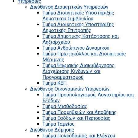
Υπηρεσίες
Διεύθυνση Διοικητικών Υπηρεσιών
Τμήμα Διοικητικής Υποστήριξης
Δημοτικού Συμβουλίου
Τμήμα Διοικητικής Υποστήριξης
Δημοτικής Επιτροπής
Τμήμα Δημοτικής Κατάστασης και
Ληξιαρχείου
Τμήμα Ανθρώπινου Δυναμικού
Τμήμα Πρωτοκόλλου και Διοικητικής
Μέριμνας
Τμήμα Ψηφιακής Διακυβέρνησης,
Διαχείρισης Κινδύνων και
Προγραμματισμού
Τμήμα ΚΕΠ
Διεύθυνση Οικονομικών Υπηρεσιών
Τμήμα Προϋπολογισμού, Λογιστηρίου και
Εξόδων
Τμήμα Μισθοδοσίας
Τμήμα Προμηθειών και Αποθήκης
Τμήμα Εσόδων και Περιουσίας
Τμήμα Ταμείου
Διεύθυνση Δόμησης
Τμήμα Πολεοδομίας και Ελέγχου