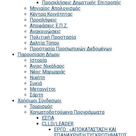
Προσκλήσεις Δημοτικής Επιτροπής
Μηνιαίος Απολογισμός
Κέντρα Κοινότητας
Προσλήψεις
Αποφάσεις Ε.Π.Ζ.
Ανακοινώσεις
Πολιτική Προστασία
Δελτία Τύπου
Προστασία Προσωπικών Δεδομένων
Παρουσίαση Δήμου
Ιστορία
Άγιος Νικόλαος
Νέος Μαρμαράς
Νικήτη
Συκιά
Μεταγγίτσι
Σάρτη
Χρήσιμοι Σύνδεσμοι
Τουρισμός
Χρηματοδοτούμενα Προγράμματα
ΕΣΠΑ
CLLD/LEADER
ΕΡΓΟ : «ΑΠΟΚΑΤΑΣΤΑΣΗ ΚΑΙ
ΕΠΑΝΑΧΡΗΣΗ ΣΥΓΚΡΟΤΗΜΑΤΟΣ