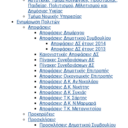
Αυτοτελές Τμήμα Κοινωνικής Προστασίας,
Παιδείας, Πολιτισμού, Αθλητισμού και
Δημόσιας Υγείας
Τμήμα Νομικής Υπηρεσίας
Ενημέρωση Πολιτών
Αποφάσεις
Αποφάσεις Δημάρχου
Αποφάσεις Δημοτικού Συμβουλίου
Αποφάσεις ΔΣ έτους 2014
Αποφάσεις ΔΣ έτους 2013
Κανονιστικές Αποφάσεις ΔΣ
Πίνακες Συνεδριάσεων ΔΕ
Πίνακες Συνεδριάσεων ΔΣ
Αποφάσεις Δημοτικής Επιτροπής
Αποφάσεις Οικονομικής Επιτροπής
Αποφάσεις Δ.Κ. Αγ.Νικολάου
Αποφάσεις Δ.Κ. Νικήτης
Αποφάσεις Δ.Κ. Συκιάς
Αποφάσεις Τ.Κ. Σάρτης
Αποφάσεις Δ.Κ. Ν.Μαρμαρά
Αποφάσεις Τ.Κ. Μεταγγιτσίου
Προκηρύξεις
Προσκλήσεις
Προσκλήσεις Δημοτικού Συμβουλίου