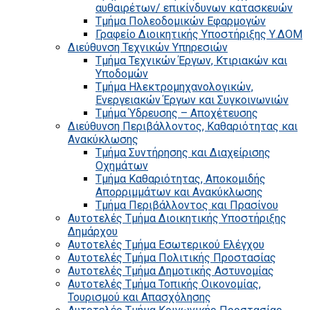
αυθαιρέτων/ επικίνδυνων κατασκευών
Τμήμα Πολεοδομικών Εφαρμογών
Γραφείο Διοικητικής Υποστήριξης Υ.ΔΟΜ
Διεύθυνση Τεχνικών Υπηρεσιών
Τμήμα Τεχνικών Έργων, Κτιριακών και
Υποδομών
Τμήμα Ηλεκτρομηχανολογικών,
Ενεργειακών Έργων και Συγκοινωνιών
Τμήμα Ύδρευσης – Αποχέτευσης
Διεύθυνση Περιβάλλοντος, Καθαριότητας και
Ανακύκλωσης
Τμήμα Συντήρησης και Διαχείρισης
Οχημάτων
Τμήμα Καθαριότητας, Αποκομιδής
Απορριμμάτων και Ανακύκλωσης
Τμήμα Περιβάλλοντος και Πρασίνου
Αυτοτελές Τμήμα Διοικητικής Υποστήριξης
Δημάρχου
Αυτοτελές Τμήμα Εσωτερικού Ελέγχου
Αυτοτελές Τμήμα Πολιτικής Προστασίας
Αυτοτελές Τμήμα Δημοτικής Αστυνομίας
Αυτοτελές Τμήμα Τοπικής Οικονομίας,
Τουρισμού και Απασχόλησης