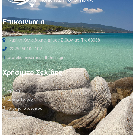
Επικοινωνία
Νικήτη Χαλκιδικής, Δήμος Σιθωνίας, ΤΚ: 63088
2375350100 102
protokolo@dimossithonias.gr
Χρήσιμες Σελίδες
Αρχική
Δελτία Τύπου
Χάρτης Ιστοτόπου
Επικοινωνία