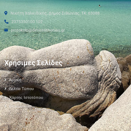
Νικήτη Χαλκιδικής, Δήμος Σιθωνίας, ΤΚ: 63088
2375350100 102
protokolo@dimossithonias.gr
Χρήσιμες Σελίδες
Αρχική
Δελτία Τύπου
Χάρτης Ιστοτόπου
Επικοινωνία