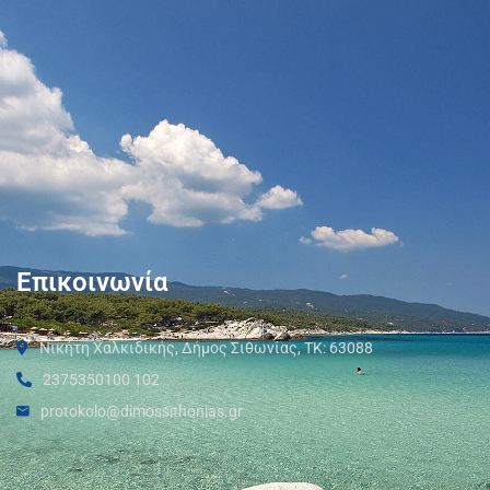
Επικοινωνία
Νικήτη Χαλκιδικής, Δήμος Σιθωνίας, ΤΚ: 63088
2375350100 102
protokolo@dimossithonias.gr