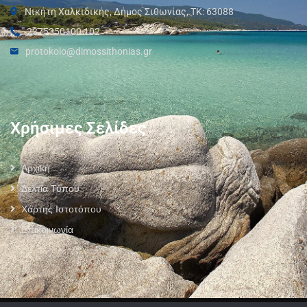
Νικήτη Χαλκιδικής, Δήμος Σιθωνίας, ΤΚ: 63088
2375350100 102
protokolo@dimossithonias.gr
Χρήσιμες Σελίδες
Αρχική
Δελτία Τύπου
Χάρτης Ιστοτόπου
Επικοινωνία