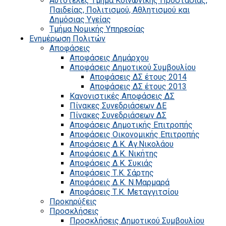
Αυτοτελές Τμήμα Κοινωνικής Προστασίας,
Παιδείας, Πολιτισμού, Αθλητισμού και
Δημόσιας Υγείας
Τμήμα Νομικής Υπηρεσίας
Ενημέρωση Πολιτών
Αποφάσεις
Αποφάσεις Δημάρχου
Αποφάσεις Δημοτικού Συμβουλίου
Αποφάσεις ΔΣ έτους 2014
Αποφάσεις ΔΣ έτους 2013
Κανονιστικές Αποφάσεις ΔΣ
Πίνακες Συνεδριάσεων ΔΕ
Πίνακες Συνεδριάσεων ΔΣ
Αποφάσεις Δημοτικής Επιτροπής
Αποφάσεις Οικονομικής Επιτροπής
Αποφάσεις Δ.Κ. Αγ.Νικολάου
Αποφάσεις Δ.Κ. Νικήτης
Αποφάσεις Δ.Κ. Συκιάς
Αποφάσεις Τ.Κ. Σάρτης
Αποφάσεις Δ.Κ. Ν.Μαρμαρά
Αποφάσεις Τ.Κ. Μεταγγιτσίου
Προκηρύξεις
Προσκλήσεις
Προσκλήσεις Δημοτικού Συμβουλίου