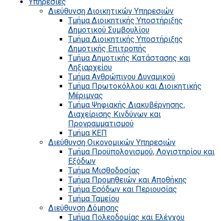
Υπηρεσίες
Διεύθυνση Διοικητικών Υπηρεσιών
Τμήμα Διοικητικής Υποστήριξης
Δημοτικού Συμβουλίου
Τμήμα Διοικητικής Υποστήριξης
Δημοτικής Επιτροπής
Τμήμα Δημοτικής Κατάστασης και
Ληξιαρχείου
Τμήμα Ανθρώπινου Δυναμικού
Τμήμα Πρωτοκόλλου και Διοικητικής
Μέριμνας
Τμήμα Ψηφιακής Διακυβέρνησης,
Διαχείρισης Κινδύνων και
Προγραμματισμού
Τμήμα ΚΕΠ
Διεύθυνση Οικονομικών Υπηρεσιών
Τμήμα Προϋπολογισμού, Λογιστηρίου και
Εξόδων
Τμήμα Μισθοδοσίας
Τμήμα Προμηθειών και Αποθήκης
Τμήμα Εσόδων και Περιουσίας
Τμήμα Ταμείου
Διεύθυνση Δόμησης
Τμήμα Πολεοδομίας και Ελέγχου