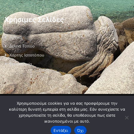
Χρήσιμες Σελίδες
Αρχική
Δελτία Τύπου
Χάρτης Ιστοτόπου
Επικοινωνία
Πολιτική Προστασίας Προσωπικών Δεδομένων
–
Πολιτική Cookies
–
Χρησιμοποιούμε cookies για να σας προσφέρουμε την
Όροι Χρήσης
καλύτερη δυνατή εμπειρία στη σελίδα μας. Εάν συνεχίσετε να
χρησιμοποιείτε τη σελίδα, θα υποθέσουμε πως είστε
ικανοποιημένοι με αυτό.
Εντάξει
Όχι
2024 © Developed by
MyCompany Projects