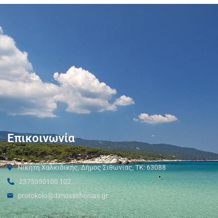
Επικοινωνία
Νικήτη Χαλκιδικής, Δήμος Σιθωνίας, ΤΚ: 63088
2375350100 102
protokolo@dimossithonias.gr