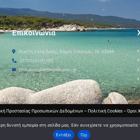
Επικοινωνία
Νικήτη Χαλκιδικής, Δήμος Σιθωνίας, ΤΚ: 63088
2375350100 102
protokolo@dimossithonias.gr
ική Προστασίας Προσωπικών Δεδομένων
–
Πολιτική Cookies
–
Όροι 
η δυνατή εμπειρία στη σελίδα μας. Εάν συνεχίσετε να χρησιμοποιείτε 
Εντάξει
Όχι
2024 © Developed by
MyCompany Projects