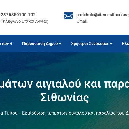
2375350100 102
protokolo@dimossithonias.
Τηλέφωνο Επικοινωνίας
Email
ιτών
Παρουσίαση Δήμου
Χρήσιμοι Σύνδεσμοι
Ηλε
άτων αιγιαλού και παρ
Σιθωνίας
ία Τύπου
Εκμίσθωση τμημάτων αιγιαλού και παραλίας του 