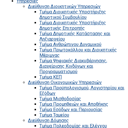
Υπηρεσίες
Διεύθυνση Διοικητικών Υπηρεσιών
Τμήμα Διοικητικής Υποστήριξης
Δημοτικού Συμβουλίου
Τμήμα Διοικητικής Υποστήριξης
Δημοτικής Επιτροπής
Τμήμα Δημοτικής Κατάστασης και
Ληξιαρχείου
Τμήμα Ανθρώπινου Δυναμικού
Τμήμα Πρωτοκόλλου και Διοικητικής
Μέριμνας
Τμήμα Ψηφιακής Διακυβέρνησης,
Διαχείρισης Κινδύνων και
Προγραμματισμού
Τμήμα ΚΕΠ
Διεύθυνση Οικονομικών Υπηρεσιών
Τμήμα Προϋπολογισμού, Λογιστηρίου και
Εξόδων
Τμήμα Μισθοδοσίας
Τμήμα Προμηθειών και Αποθήκης
Τμήμα Εσόδων και Περιουσίας
Τμήμα Ταμείου
Διεύθυνση Δόμησης
Τμήμα Πολεοδομίας και Ελέγχου