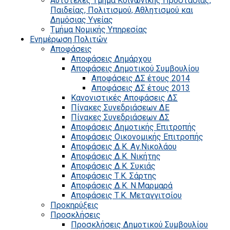
Αυτοτελές Τμήμα Κοινωνικής Προστασίας,
Παιδείας, Πολιτισμού, Αθλητισμού και
Δημόσιας Υγείας
Τμήμα Νομικής Υπηρεσίας
Ενημέρωση Πολιτών
Αποφάσεις
Αποφάσεις Δημάρχου
Αποφάσεις Δημοτικού Συμβουλίου
Αποφάσεις ΔΣ έτους 2014
Αποφάσεις ΔΣ έτους 2013
Κανονιστικές Αποφάσεις ΔΣ
Πίνακες Συνεδριάσεων ΔΕ
Πίνακες Συνεδριάσεων ΔΣ
Αποφάσεις Δημοτικής Επιτροπής
Αποφάσεις Οικονομικής Επιτροπής
Αποφάσεις Δ.Κ. Αγ.Νικολάου
Αποφάσεις Δ.Κ. Νικήτης
Αποφάσεις Δ.Κ. Συκιάς
Αποφάσεις Τ.Κ. Σάρτης
Αποφάσεις Δ.Κ. Ν.Μαρμαρά
Αποφάσεις Τ.Κ. Μεταγγιτσίου
Προκηρύξεις
Προσκλήσεις
Προσκλήσεις Δημοτικού Συμβουλίου