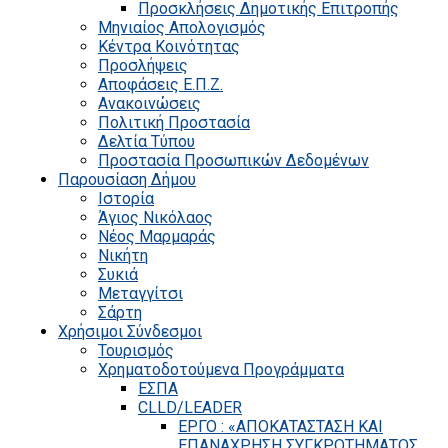
Προσκλήσεις Δημοτικής Επιτροπής
Μηνιαίος Απολογισμός
Κέντρα Κοινότητας
Προσλήψεις
Αποφάσεις Ε.Π.Ζ.
Ανακοινώσεις
Πολιτική Προστασία
Δελτία Τύπου
Προστασία Προσωπικών Δεδομένων
Παρουσίαση Δήμου
Ιστορία
Άγιος Νικόλαος
Νέος Μαρμαράς
Νικήτη
Συκιά
Μεταγγίτσι
Σάρτη
Χρήσιμοι Σύνδεσμοι
Τουρισμός
Χρηματοδοτούμενα Προγράμματα
ΕΣΠΑ
CLLD/LEADER
ΕΡΓΟ : «ΑΠΟΚΑΤΑΣΤΑΣΗ ΚΑΙ
ΕΠΑΝΑΧΡΗΣΗ ΣΥΓΚΡΟΤΗΜΑΤΟΣ