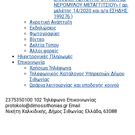
ΝΕΡΟΜΥΛΟΥ ΜΕΤΑΓΓΙΤΣΙΟΥ» ( αρ.
μελέτης 14/2020 και α/α ΕΣΗΔΗΣ:
199276 )
Αγροτική Ανάπτυξη
Εκδηλώσεις
Φωτογραφίες
Βίντεο
Δελτία Τύπου
Άλλοι φορείς
Ηλεκτρονικές Πληρωμές
Επικοινωνία
Χρήσιμα Τηλέφωνα
Τηλεφωνικός Κατάλογος Υπηρεσιών Δήμου
Σιθωνίας
Ωράρια λειτουργίας και υποδοχής κοινού
2375350100 102
Τηλέφωνο Επικοινωνίας
protokolo@dimossithonias.gr
Email
Νικήτη Χαλκιδικής, Δήμος Σιθωνίας
Ελλάδα, 63088