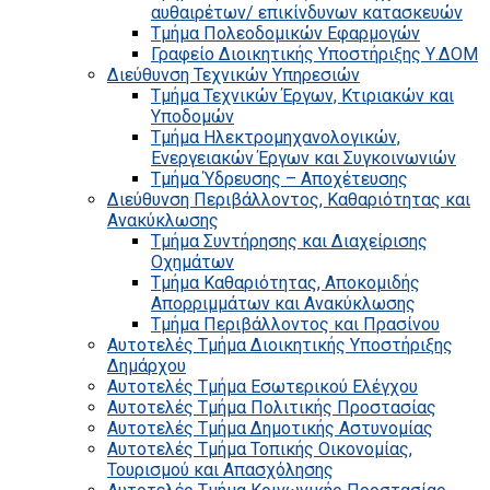
αυθαιρέτων/ επικίνδυνων κατασκευών
Τμήμα Πολεοδομικών Εφαρμογών
Γραφείο Διοικητικής Υποστήριξης Υ.ΔΟΜ
Διεύθυνση Τεχνικών Υπηρεσιών
Τμήμα Τεχνικών Έργων, Κτιριακών και
Υποδομών
Τμήμα Ηλεκτρομηχανολογικών,
Ενεργειακών Έργων και Συγκοινωνιών
Τμήμα Ύδρευσης – Αποχέτευσης
Διεύθυνση Περιβάλλοντος, Καθαριότητας και
Ανακύκλωσης
Τμήμα Συντήρησης και Διαχείρισης
Οχημάτων
Τμήμα Καθαριότητας, Αποκομιδής
Απορριμμάτων και Ανακύκλωσης
Τμήμα Περιβάλλοντος και Πρασίνου
Αυτοτελές Τμήμα Διοικητικής Υποστήριξης
Δημάρχου
Αυτοτελές Τμήμα Εσωτερικού Ελέγχου
Αυτοτελές Τμήμα Πολιτικής Προστασίας
Αυτοτελές Τμήμα Δημοτικής Αστυνομίας
Αυτοτελές Τμήμα Τοπικής Οικονομίας,
Τουρισμού και Απασχόλησης