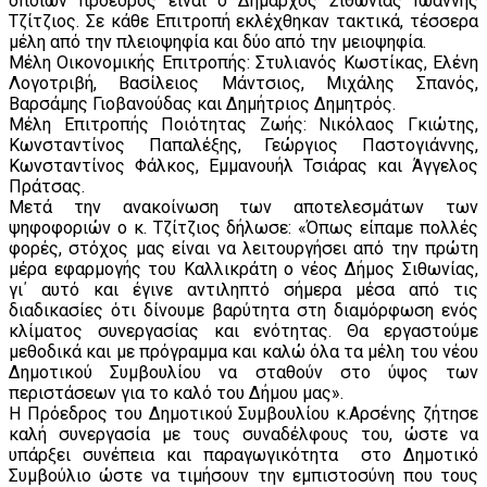
οποίων πρόεδρος είναι ο Δήμαρχος Σιθωνίας Ιωάννης
Τζίτζιος. Σε κάθε Επιτροπή εκλέχθηκαν τακτικά, τέσσερα
μέλη από την πλειοψηφία και δύο από την μειοψηφία.
Μέλη Οικονομικής Επιτροπής: Στυλιανός Κωστίκας, Ελένη
Λογοτριβή, Βασίλειος Μάντσιος, Μιχάλης Σπανός,
Βαρσάμης Γιοβανούδας και Δημήτριος Δημητρός.
Μέλη Επιτροπής Ποιότητας Ζωής: Νικόλαος Γκιώτης,
Κωνσταντίνος Παπαλέξης, Γεώργιος Παστογιάννης,
Κωνσταντίνος Φάλκος, Εμμανουήλ Τσιάρας και Άγγελος
Πράτσας.
Μετά την ανακοίνωση των αποτελεσμάτων των
ψηφοφοριών ο κ. Τζίτζιος δήλωσε: «Όπως είπαμε πολλές
φορές, στόχος μας είναι να λειτουργήσει από την πρώτη
μέρα εφαρμογής του Καλλικράτη ο νέος Δήμος Σιθωνίας,
γι΄ αυτό και έγινε αντιληπτό σήμερα μέσα από τις
διαδικασίες ότι δίνουμε βαρύτητα στη διαμόρφωση ενός
κλίματος συνεργασίας και ενότητας. Θα εργαστούμε
μεθοδικά και με πρόγραμμα και καλώ όλα τα μέλη του νέου
Δημοτικού Συμβουλίου να σταθούν στο ύψος των
περιστάσεων για το καλό του Δήμου μας».
Η Πρόεδρος του Δημοτικού Συμβουλίου κ.Αρσένης ζήτησε
καλή συνεργασία με τους συναδέλφους του, ώστε να
υπάρξει συνέπεια και παραγωγικότητα στο Δημοτικό
Συμβούλιο ώστε να τιμήσουν την εμπιστοσύνη που τους