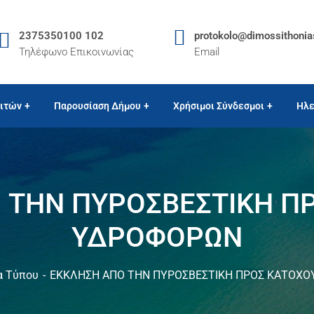
2375350100 102
protokolo@dimossithonia
Τηλέφωνο Επικοινωνίας
Email
ιτών
Παρουσίαση Δήμου
Χρήσιμοι Σύνδεσμοι
Ηλε
 ΤΗΝ ΠΥΡΟΣΒΕΣΤΙΚΗ Π
ΥΔΡΟΦΟΡΩΝ
α Τύπου
ΕΚΚΛΗΣΗ ΑΠΟ ΤΗΝ ΠΥΡΟΣΒΕΣΤΙΚΗ ΠΡΟΣ ΚΑΤΟΧΟ