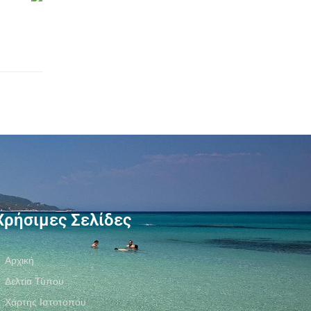
Χρήσιμες Σελίδες
Αρχική
Δελτία Τύπου
Χάρτης Ιστοτόπου