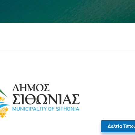
Δελτία Τύπο