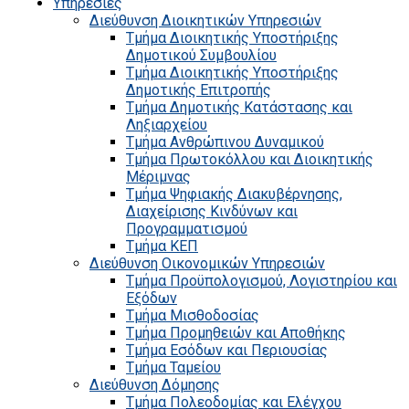
Υπηρεσίες
Διεύθυνση Διοικητικών Υπηρεσιών
Τμήμα Διοικητικής Υποστήριξης
Δημοτικού Συμβουλίου
Τμήμα Διοικητικής Υποστήριξης
Δημοτικής Επιτροπής
Τμήμα Δημοτικής Κατάστασης και
Ληξιαρχείου
Τμήμα Ανθρώπινου Δυναμικού
Τμήμα Πρωτοκόλλου και Διοικητικής
Μέριμνας
Τμήμα Ψηφιακής Διακυβέρνησης,
Διαχείρισης Κινδύνων και
Προγραμματισμού
Τμήμα ΚΕΠ
Διεύθυνση Οικονομικών Υπηρεσιών
Τμήμα Προϋπολογισμού, Λογιστηρίου και
Εξόδων
Τμήμα Μισθοδοσίας
Τμήμα Προμηθειών και Αποθήκης
Τμήμα Εσόδων και Περιουσίας
Τμήμα Ταμείου
Διεύθυνση Δόμησης
Τμήμα Πολεοδομίας και Ελέγχου