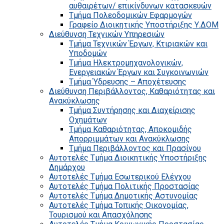
αυθαιρέτων/ επικίνδυνων κατασκευών
Τμήμα Πολεοδομικών Εφαρμογών
Γραφείο Διοικητικής Υποστήριξης Υ.ΔΟΜ
Διεύθυνση Τεχνικών Υπηρεσιών
Τμήμα Τεχνικών Έργων, Κτιριακών και
Υποδομών
Τμήμα Ηλεκτρομηχανολογικών,
Ενεργειακών Έργων και Συγκοινωνιών
Τμήμα Ύδρευσης – Αποχέτευσης
Διεύθυνση Περιβάλλοντος, Καθαριότητας και
Ανακύκλωσης
Τμήμα Συντήρησης και Διαχείρισης
Οχημάτων
Τμήμα Καθαριότητας, Αποκομιδής
Απορριμμάτων και Ανακύκλωσης
Τμήμα Περιβάλλοντος και Πρασίνου
Αυτοτελές Τμήμα Διοικητικής Υποστήριξης
Δημάρχου
Αυτοτελές Τμήμα Εσωτερικού Ελέγχου
Αυτοτελές Τμήμα Πολιτικής Προστασίας
Αυτοτελές Τμήμα Δημοτικής Αστυνομίας
Αυτοτελές Τμήμα Τοπικής Οικονομίας,
Τουρισμού και Απασχόλησης