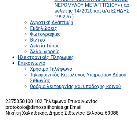
ΝΕΡΟΜΥΛΟΥ ΜΕΤΑΓΓΙΤΣΙΟΥ» ( αρ.
μελέτης 14/2020 και α/α ΕΣΗΔΗΣ:
199276 )
Αγροτική Ανάπτυξη
Εκδηλώσεις
Φωτογραφίες
Βίντεο
Δελτία Τύπου
Άλλοι φορείς
Ηλεκτρονικές Πληρωμές
Επικοινωνία
Χρήσιμα Τηλέφωνα
Τηλεφωνικός Κατάλογος Υπηρεσιών Δήμου
Σιθωνίας
Ωράρια λειτουργίας και υποδοχής κοινού
2375350100 102
Τηλέφωνο Επικοινωνίας
protokolo@dimossithonias.gr
Email
Νικήτη Χαλκιδικής, Δήμος Σιθωνίας
Ελλάδα, 63088