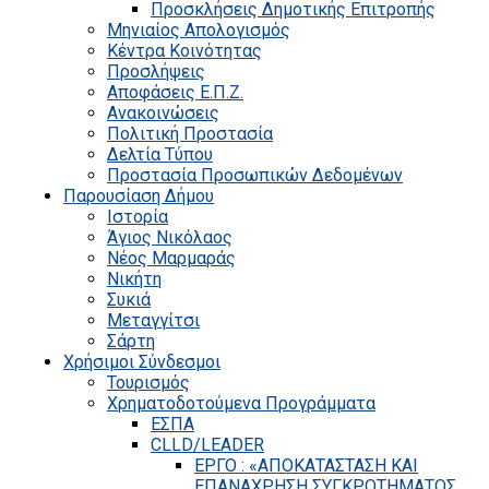
Προσκλήσεις Δημοτικής Επιτροπής
Μηνιαίος Απολογισμός
Κέντρα Κοινότητας
Προσλήψεις
Αποφάσεις Ε.Π.Ζ.
Ανακοινώσεις
Πολιτική Προστασία
Δελτία Τύπου
Προστασία Προσωπικών Δεδομένων
Παρουσίαση Δήμου
Ιστορία
Άγιος Νικόλαος
Νέος Μαρμαράς
Νικήτη
Συκιά
Μεταγγίτσι
Σάρτη
Χρήσιμοι Σύνδεσμοι
Τουρισμός
Χρηματοδοτούμενα Προγράμματα
ΕΣΠΑ
CLLD/LEADER
ΕΡΓΟ : «ΑΠΟΚΑΤΑΣΤΑΣΗ ΚΑΙ
ΕΠΑΝΑΧΡΗΣΗ ΣΥΓΚΡΟΤΗΜΑΤΟΣ