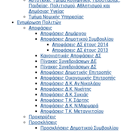
Αυτοτελές Τμήμα Κοινωνικής Προστασίας,
Παιδείας, Πολιτισμού, Αθλητισμού και
Δημόσιας Υγείας
Τμήμα Νομικής Υπηρεσίας
Ενημέρωση Πολιτών
Αποφάσεις
Αποφάσεις Δημάρχου
Αποφάσεις Δημοτικού Συμβουλίου
Αποφάσεις ΔΣ έτους 2014
Αποφάσεις ΔΣ έτους 2013
Κανονιστικές Αποφάσεις ΔΣ
Πίνακες Συνεδριάσεων ΔΕ
Πίνακες Συνεδριάσεων ΔΣ
Αποφάσεις Δημοτικής Επιτροπής
Αποφάσεις Οικονομικής Επιτροπής
Αποφάσεις Δ.Κ. Αγ.Νικολάου
Αποφάσεις Δ.Κ. Νικήτης
Αποφάσεις Δ.Κ. Συκιάς
Αποφάσεις Τ.Κ. Σάρτης
Αποφάσεις Δ.Κ. Ν.Μαρμαρά
Αποφάσεις Τ.Κ. Μεταγγιτσίου
Προκηρύξεις
Προσκλήσεις
Προσκλήσεις Δημοτικού Συμβουλίου