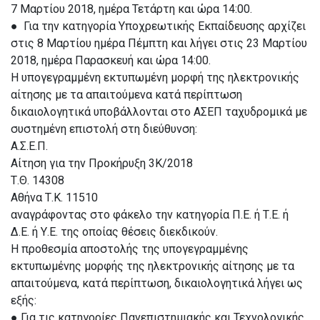
7 Μαρτίου 2018, ημέρα Τετάρτη και ώρα 14:00.
● Για την κατηγορία Υποχρεωτικής Εκπαίδευσης αρχίζει
στις 8 Μαρτίου ημέρα Πέμπτη και λήγει στις 23 Μαρτίου
2018, ημέρα Παρασκευή και ώρα 14:00.
Η υπογεγραμμένη εκτυπωμένη μορφή της ηλεκτρονικής
αίτησης με τα απαιτούμενα κατά περίπτωση
δικαιολογητικά υποβάλλονται στο ΑΣΕΠ ταχυδρομικά με
συστημένη επιστολή στη διεύθυνση:
Α.Σ.Ε.Π.
Αίτηση για την Προκήρυξη 3Κ/2018
Τ.Θ. 14308
Αθήνα Τ.Κ. 11510
αναγράφοντας στο φάκελο την κατηγορία Π.Ε. ή Τ.Ε. ή
Δ.Ε. ή Υ.Ε. της οποίας θέσεις διεκδικούν.
Η προθεσμία αποστολής της υπογεγραμμένης
εκτυπωμένης μορφής της ηλεκτρονικής αίτησης με τα
απαιτούμενα, κατά περίπτωση, δικαιολογητικά λήγει ως
εξής:
● Για τις κατηγορίες Πανεπιστημιακής και Τεχνολογικής