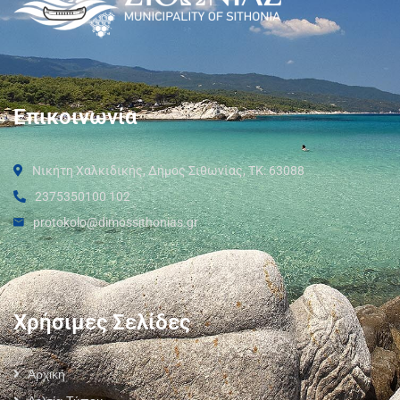
Επικοινωνία
Νικήτη Χαλκιδικής, Δήμος Σιθωνίας, ΤΚ: 63088
2375350100 102
protokolo@dimossithonias.gr
Χρήσιμες Σελίδες
Αρχική