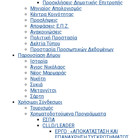
Προσκλήσεις Δημοτικής Επιτροπής
Μηνιαίος Απολογισμός
Κέντρα Κοινότητας
Προσλήψεις
Αποφάσεις Ε.Π.Ζ.
Ανακοινώσεις
Πολιτική Προστασία
Δελτία Τύπου
Προστασία Προσωπικών Δεδομένων
Παρουσίαση Δήμου
Ιστορία
Άγιος Νικόλαος
Νέος Μαρμαράς
Νικήτη
Συκιά
Μεταγγίτσι
Σάρτη
Χρήσιμοι Σύνδεσμοι
Τουρισμός
Χρηματοδοτούμενα Προγράμματα
ΕΣΠΑ
CLLD/LEADER
ΕΡΓΟ : «ΑΠΟΚΑΤΑΣΤΑΣΗ ΚΑΙ
ΕΠΑΝΑΧΡΗΣΗ ΣΥΓΚΡΟΤΗΜΑΤΟΣ