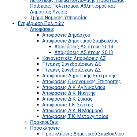
Αυτοτελές Τμήμα Κοινωνικής Προστασίας,
Παιδείας, Πολιτισμού, Αθλητισμού και
Δημόσιας Υγείας
Τμήμα Νομικής Υπηρεσίας
Ενημέρωση Πολιτών
Αποφάσεις
Αποφάσεις Δημάρχου
Αποφάσεις Δημοτικού Συμβουλίου
Αποφάσεις ΔΣ έτους 2014
Αποφάσεις ΔΣ έτους 2013
Κανονιστικές Αποφάσεις ΔΣ
Πίνακες Συνεδριάσεων ΔΕ
Πίνακες Συνεδριάσεων ΔΣ
Αποφάσεις Δημοτικής Επιτροπής
Αποφάσεις Οικονομικής Επιτροπής
Αποφάσεις Δ.Κ. Αγ.Νικολάου
Αποφάσεις Δ.Κ. Νικήτης
Αποφάσεις Δ.Κ. Συκιάς
Αποφάσεις Τ.Κ. Σάρτης
Αποφάσεις Δ.Κ. Ν.Μαρμαρά
Αποφάσεις Τ.Κ. Μεταγγιτσίου
Προκηρύξεις
Προσκλήσεις
Προσκλήσεις Δημοτικού Συμβουλίου