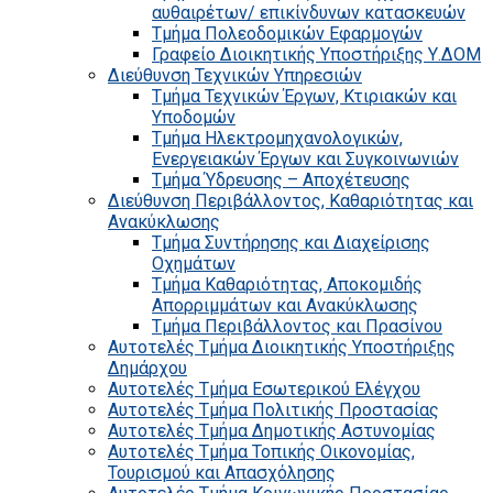
αυθαιρέτων/ επικίνδυνων κατασκευών
Τμήμα Πολεοδομικών Εφαρμογών
Γραφείο Διοικητικής Υποστήριξης Υ.ΔΟΜ
Διεύθυνση Τεχνικών Υπηρεσιών
Τμήμα Τεχνικών Έργων, Κτιριακών και
Υποδομών
Τμήμα Ηλεκτρομηχανολογικών,
Ενεργειακών Έργων και Συγκοινωνιών
Τμήμα Ύδρευσης – Αποχέτευσης
Διεύθυνση Περιβάλλοντος, Καθαριότητας και
Ανακύκλωσης
Τμήμα Συντήρησης και Διαχείρισης
Οχημάτων
Τμήμα Καθαριότητας, Αποκομιδής
Απορριμμάτων και Ανακύκλωσης
Τμήμα Περιβάλλοντος και Πρασίνου
Αυτοτελές Τμήμα Διοικητικής Υποστήριξης
Δημάρχου
Αυτοτελές Τμήμα Εσωτερικού Ελέγχου
Αυτοτελές Τμήμα Πολιτικής Προστασίας
Αυτοτελές Τμήμα Δημοτικής Αστυνομίας
Αυτοτελές Τμήμα Τοπικής Οικονομίας,
Τουρισμού και Απασχόλησης