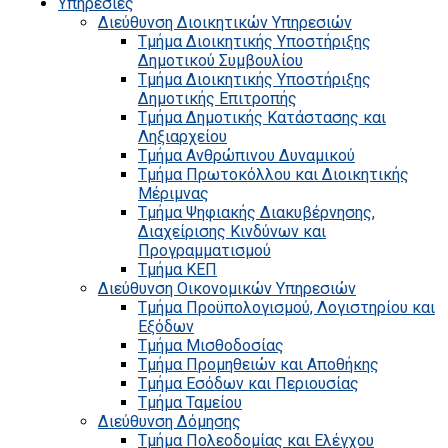
Υπηρεσίες
Διεύθυνση Διοικητικών Υπηρεσιών
Τμήμα Διοικητικής Υποστήριξης
Δημοτικού Συμβουλίου
Τμήμα Διοικητικής Υποστήριξης
Δημοτικής Επιτροπής
Τμήμα Δημοτικής Κατάστασης και
Ληξιαρχείου
Τμήμα Ανθρώπινου Δυναμικού
Τμήμα Πρωτοκόλλου και Διοικητικής
Μέριμνας
Τμήμα Ψηφιακής Διακυβέρνησης,
Διαχείρισης Κινδύνων και
Προγραμματισμού
Τμήμα ΚΕΠ
Διεύθυνση Οικονομικών Υπηρεσιών
Τμήμα Προϋπολογισμού, Λογιστηρίου και
Εξόδων
Τμήμα Μισθοδοσίας
Τμήμα Προμηθειών και Αποθήκης
Τμήμα Εσόδων και Περιουσίας
Τμήμα Ταμείου
Διεύθυνση Δόμησης
Τμήμα Πολεοδομίας και Ελέγχου