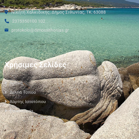
Νικήτη Χαλκιδικής, Δήμος Σιθωνίας, ΤΚ: 63088
2375350100 102
protokolo@dimossithonias.gr
Χρήσιμες Σελίδες
Αρχική
Δελτία Τύπου
Χάρτης Ιστοτόπου
Επικοινωνία