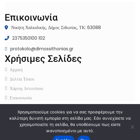
Επικοινωνία
Νικήτη Χαλκιδικής, Δήμος Σιθωνίας, ΤΚ: 63088
2375350100 102
protokolo@dimossithonias.gr
Χρήσιμες Σελίδες
Αρχική
Δελτία Τύπου
Χάρτης Ιστοτόπου
Επικοινωνία
Πολιτική Προστασίας Προσωπικών Δεδομένων
–
Πολιτική
Χρησιμοποιούμε cookies για να σας προσφέρουμε την
Cookies
–
Όροι Χρήσης
καλύτερη δυνατή εμπειρία στη σελίδα μας. Εάν συνεχίσετε να
χρησιμοποιείτε τη σελίδα, θα υποθέσουμε πως είστε
ικανοποιημένοι με αυτό.
2024 © Developed by
MyCompany Projects