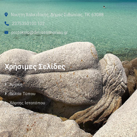
Νικήτη Χαλκιδικής, Δήμος Σιθωνίας, ΤΚ: 63088
2375350100 102
protokolo@dimossithonias.gr
Χρήσιμες Σελίδες
Αρχική
Δελτία Τύπου
Χάρτης Ιστοτόπου
Επικοινωνία