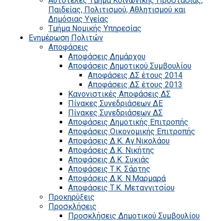
Αυτοτελές Τμήμα Κοινωνικής Προστασίας,
Παιδείας, Πολιτισμού, Αθλητισμού και
Δημόσιας Υγείας
Τμήμα Νομικής Υπηρεσίας
Ενημέρωση Πολιτών
Αποφάσεις
Αποφάσεις Δημάρχου
Αποφάσεις Δημοτικού Συμβουλίου
Αποφάσεις ΔΣ έτους 2014
Αποφάσεις ΔΣ έτους 2013
Κανονιστικές Αποφάσεις ΔΣ
Πίνακες Συνεδριάσεων ΔΕ
Πίνακες Συνεδριάσεων ΔΣ
Αποφάσεις Δημοτικής Επιτροπής
Αποφάσεις Οικονομικής Επιτροπής
Αποφάσεις Δ.Κ. Αγ.Νικολάου
Αποφάσεις Δ.Κ. Νικήτης
Αποφάσεις Δ.Κ. Συκιάς
Αποφάσεις Τ.Κ. Σάρτης
Αποφάσεις Δ.Κ. Ν.Μαρμαρά
Αποφάσεις Τ.Κ. Μεταγγιτσίου
Προκηρύξεις
Προσκλήσεις
Προσκλήσεις Δημοτικού Συμβουλίου