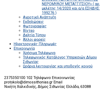
ΝΕΡΟΜΥΛΟΥ ΜΕΤΑΓΓΙΤΣΙΟΥ» ( αρ.
μελέτης 14/2020 και α/α ΕΣΗΔΗΣ:
199276 )
Αγροτική Ανάπτυξη
Εκδηλώσεις
Φωτογραφίες
Βίντεο
Δελτία Τύπου
Άλλοι φορείς
Ηλεκτρονικές Πληρωμές
Επικοινωνία
Χρήσιμα Τηλέφωνα
Τηλεφωνικός Κατάλογος Υπηρεσιών Δήμου
Σιθωνίας
Ωράρια λειτουργίας και υποδοχής κοινού
2375350100 102
Τηλέφωνο Επικοινωνίας
protokolo@dimossithonias.gr
Email
Νικήτη Χαλκιδικής, Δήμος Σιθωνίας
Ελλάδα, 63088