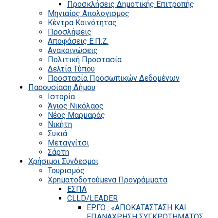
Προσκλήσεις Δημοτικής Επιτροπής
Μηνιαίος Απολογισμός
Κέντρα Κοινότητας
Προσλήψεις
Αποφάσεις Ε.Π.Ζ.
Ανακοινώσεις
Πολιτική Προστασία
Δελτία Τύπου
Προστασία Προσωπικών Δεδομένων
Παρουσίαση Δήμου
Ιστορία
Άγιος Νικόλαος
Νέος Μαρμαράς
Νικήτη
Συκιά
Μεταγγίτσι
Σάρτη
Χρήσιμοι Σύνδεσμοι
Τουρισμός
Χρηματοδοτούμενα Προγράμματα
ΕΣΠΑ
CLLD/LEADER
ΕΡΓΟ : «ΑΠΟΚΑΤΑΣΤΑΣΗ ΚΑΙ
ΕΠΑΝΑΧΡΗΣΗ ΣΥΓΚΡΟΤΗΜΑΤΟΣ