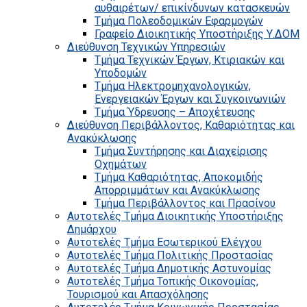
αυθαιρέτων/ επικίνδυνων κατασκευών
Τμήμα Πολεοδομικών Εφαρμογών
Γραφείο Διοικητικής Υποστήριξης Υ.ΔΟΜ
Διεύθυνση Τεχνικών Υπηρεσιών
Τμήμα Τεχνικών Έργων, Κτιριακών και
Υποδομών
Τμήμα Ηλεκτρομηχανολογικών,
Ενεργειακών Έργων και Συγκοινωνιών
Τμήμα Ύδρευσης – Αποχέτευσης
Διεύθυνση Περιβάλλοντος, Καθαριότητας και
Ανακύκλωσης
Τμήμα Συντήρησης και Διαχείρισης
Οχημάτων
Τμήμα Καθαριότητας, Αποκομιδής
Απορριμμάτων και Ανακύκλωσης
Τμήμα Περιβάλλοντος και Πρασίνου
Αυτοτελές Τμήμα Διοικητικής Υποστήριξης
Δημάρχου
Αυτοτελές Τμήμα Εσωτερικού Ελέγχου
Αυτοτελές Τμήμα Πολιτικής Προστασίας
Αυτοτελές Τμήμα Δημοτικής Αστυνομίας
Αυτοτελές Τμήμα Τοπικής Οικονομίας,
Τουρισμού και Απασχόλησης