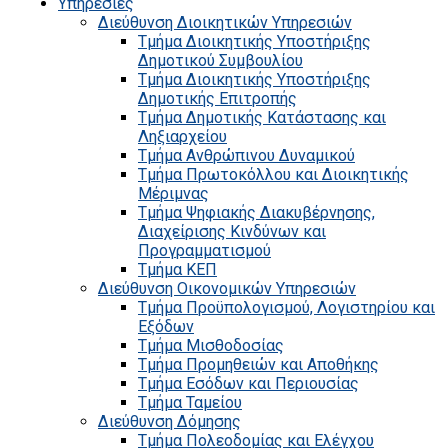
Υπηρεσίες
Διεύθυνση Διοικητικών Υπηρεσιών
Τμήμα Διοικητικής Υποστήριξης
Δημοτικού Συμβουλίου
Τμήμα Διοικητικής Υποστήριξης
Δημοτικής Επιτροπής
Τμήμα Δημοτικής Κατάστασης και
Ληξιαρχείου
Τμήμα Ανθρώπινου Δυναμικού
Τμήμα Πρωτοκόλλου και Διοικητικής
Μέριμνας
Τμήμα Ψηφιακής Διακυβέρνησης,
Διαχείρισης Κινδύνων και
Προγραμματισμού
Τμήμα ΚΕΠ
Διεύθυνση Οικονομικών Υπηρεσιών
Τμήμα Προϋπολογισμού, Λογιστηρίου και
Εξόδων
Τμήμα Μισθοδοσίας
Τμήμα Προμηθειών και Αποθήκης
Τμήμα Εσόδων και Περιουσίας
Τμήμα Ταμείου
Διεύθυνση Δόμησης
Τμήμα Πολεοδομίας και Ελέγχου