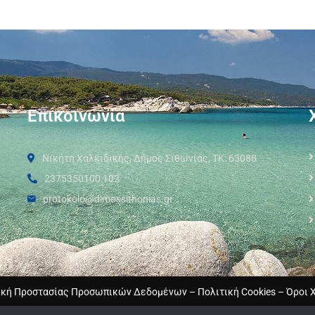
Επικοινωνία
Νικήτη Χαλκιδικής, Δήμος Σιθωνίας, ΤΚ: 63088
2375350100 102
protokolo@dimossithonias.gr
ική Προστασίας Προσωπικών Δεδομένων
–
Πολιτική Cookies
–
Όροι 