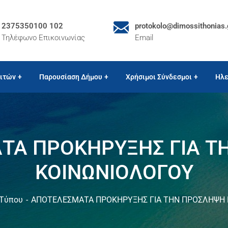
2375350100 102
protokolo@dimossithonias.
Τηλέφωνο Επικοινωνίας
Email
ιτών
Παρουσίαση Δήμου
Χρήσιμοι Σύνδεσμοι
Ηλε
ΤΑ ΠΡΟΚΗΡΥΞΗΣ ΓΙΑ Τ
ΚΟΙΝΩΝΙΟΛΟΓΟΥ
 Τύπου
ΑΠΟΤΕΛΕΣΜΑΤΑ ΠΡΟΚΗΡΥΞΗΣ ΓΙΑ ΤΗΝ ΠΡΟΣΛΗΨΗ 