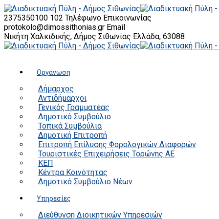
2375350100 102
Τηλέφωνο Επικοινωνίας
protokolo@dimossithonias.gr
Email
Νικήτη Χαλκιδικής, Δήμος Σιθωνίας
Ελλάδα, 63088
Οργάνωση
Δήμαρχος
Αντιδήμαρχοι
Γενικός Γραμματέας
Δημοτικό Συμβούλιο
Τοπικά Συμβούλια
Δημοτική Επιτροπή
Επιτροπή Επίλυσης Φορολογικών Διαφορών
Τουριστικές Επιχειρήσεις Τορώνης ΑΕ
ΚΕΠ
Κέντρα Κοινότητας
Δημοτικό Συμβούλιο Νέων
Υπηρεσίες
Διεύθυνση Διοικητικών Υπηρεσιών