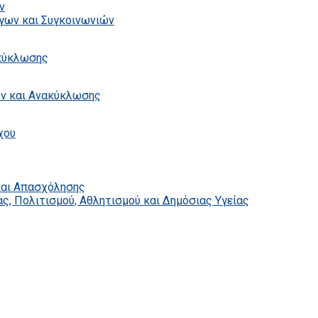
ν
γων και Συγκοινωνιών
ακύκλωσης
ων και Ανακύκλωσης
χου
και Απασχόλησης
ς, Πολιτισμού, Αθλητισμού και Δημόσιας Υγείας