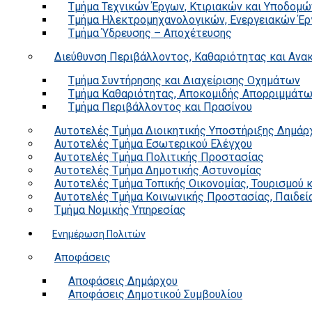
Τμήμα Τεχνικών Έργων, Κτιριακών και Υποδομώ
Τμήμα Ηλεκτρομηχανολογικών, Ενεργειακών Έρ
Τμήμα Ύδρευσης – Αποχέτευσης
Διεύθυνση Περιβάλλοντος, Καθαριότητας και Αν
Τμήμα Συντήρησης και Διαχείρισης Οχημάτων
Τμήμα Καθαριότητας, Αποκομιδής Απορριμμάτ
Τμήμα Περιβάλλοντος και Πρασίνου
Αυτοτελές Τμήμα Διοικητικής Υποστήριξης Δημάρ
Αυτοτελές Τμήμα Εσωτερικού Ελέγχου
Αυτοτελές Τμήμα Πολιτικής Προστασίας
Αυτοτελές Τμήμα Δημοτικής Αστυνομίας
Αυτοτελές Τμήμα Τοπικής Οικονομίας, Τουρισμού 
Αυτοτελές Τμήμα Κοινωνικής Προστασίας, Παιδεία
Τμήμα Νομικής Υπηρεσίας
Ενημέρωση Πολιτών
Αποφάσεις
Αποφάσεις Δημάρχου
Αποφάσεις Δημοτικού Συμβουλίου