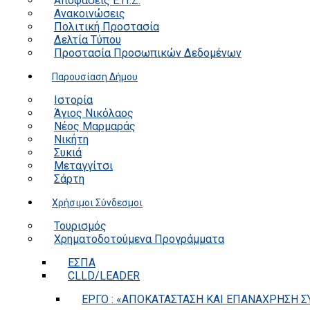
Αποφάσεις Ε.Π.Ζ.
Ανακοινώσεις
Πολιτική Προστασία
Δελτία Τύπου
Προστασία Προσωπικών Δεδομένων
Παρουσίαση Δήμου
Ιστορία
Άγιος Νικόλαος
Νέος Μαρμαράς
Νικήτη
Συκιά
Μεταγγίτσι
Σάρτη
Χρήσιμοι Σύνδεσμοι
Τουρισμός
Χρηματοδοτούμενα Προγράμματα
ΕΣΠΑ
CLLD/LEADER
ΕΡΓΟ : «ΑΠΟΚΑΤΑΣΤΑΣΗ ΚΑΙ ΕΠΑΝΑΧΡΗΣΗ ΣΥ