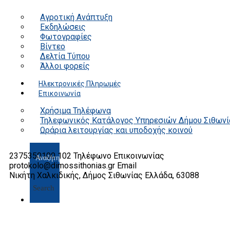
Αγροτική Ανάπτυξη
Εκδηλώσεις
Φωτογραφίες
Βίντεο
Δελτία Τύπου
Άλλοι φορείς
Ηλεκτρονικές Πληρωμές
Επικοινωνία
Χρήσιμα Τηλέφωνα
Τηλεφωνικός Κατάλογος Υπηρεσιών Δήμου Σιθωνί
Ωράρια λειτουργίας και υποδοχής κοινού
2375350100 102
Τηλέφωνο Επικοινωνίας
protokolo@dimossithonias.gr
Email
Νικήτη Χαλκιδικής, Δήμος Σιθωνίας
Ελλάδα, 63088
Search