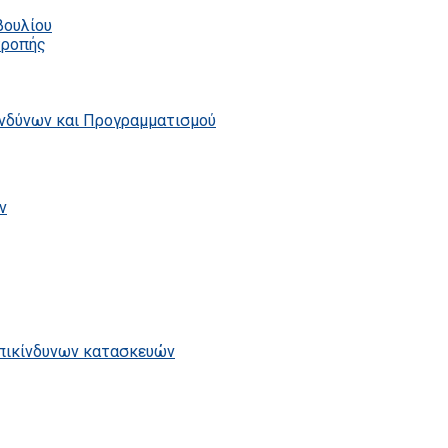
βουλίου
τροπής
ινδύνων και Προγραμματισμού
ν
επικίνδυνων κατασκευών