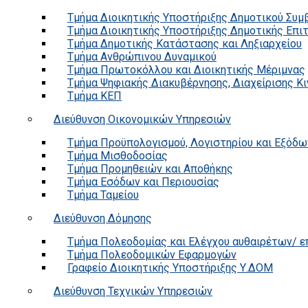
Τμήμα Διοικητικής Υποστήριξης Δημοτικού Συμ
Τμήμα Διοικητικής Υποστήριξης Δημοτικής Επι
Τμήμα Δημοτικής Κατάστασης και Ληξιαρχείου
Τμήμα Ανθρώπινου Δυναμικού
Τμήμα Πρωτοκόλλου και Διοικητικής Μέριμνας
Τμήμα Ψηφιακής Διακυβέρνησης, Διαχείρισης Κ
Τμήμα ΚΕΠ
Διεύθυνση Οικονομικών Υπηρεσιών
Τμήμα Προϋπολογισμού, Λογιστηρίου και Εξόδω
Τμήμα Μισθοδοσίας
Τμήμα Προμηθειών και Αποθήκης
Τμήμα Εσόδων και Περιουσίας
Τμήμα Ταμείου
Διεύθυνση Δόμησης
Τμήμα Πολεοδομίας και Ελέγχου αυθαιρέτων/ 
Τμήμα Πολεοδομικών Εφαρμογών
Γραφείο Διοικητικής Υποστήριξης Υ.ΔΟΜ
Διεύθυνση Τεχνικών Υπηρεσιών