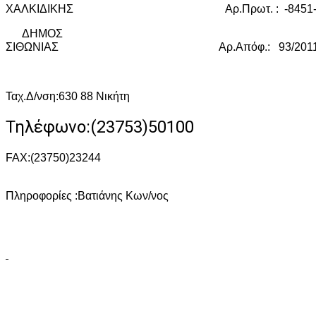
ΧΑΛΚΙΔΙΚΗΣ
Αρ.Πρωτ. :
-8451
ΔΗΜΟΣ
ΣΙΘΩΝΙΑΣ
Αρ.Απόφ.:
93/201
Ταχ.Δ/νση:630 88 Νικήτη
Τηλέφωνο
:(23753)50100
FAX
:(23750)23244
Πληροφορίες :Βατιάνης Κων/νος