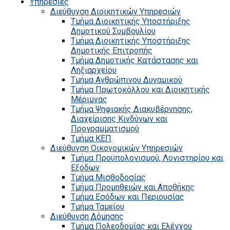
Υπηρεσίες
Διεύθυνση Διοικητικών Υπηρεσιών
Τμήμα Διοικητικής Υποστήριξης
Δημοτικού Συμβουλίου
Τμήμα Διοικητικής Υποστήριξης
Δημοτικής Επιτροπής
Τμήμα Δημοτικής Κατάστασης και
Ληξιαρχείου
Τμήμα Ανθρώπινου Δυναμικού
Τμήμα Πρωτοκόλλου και Διοικητικής
Μέριμνας
Τμήμα Ψηφιακής Διακυβέρνησης,
Διαχείρισης Κινδύνων και
Προγραμματισμού
Τμήμα ΚΕΠ
Διεύθυνση Οικονομικών Υπηρεσιών
Τμήμα Προϋπολογισμού, Λογιστηρίου και
Εξόδων
Τμήμα Μισθοδοσίας
Τμήμα Προμηθειών και Αποθήκης
Τμήμα Εσόδων και Περιουσίας
Τμήμα Ταμείου
Διεύθυνση Δόμησης
Τμήμα Πολεοδομίας και Ελέγχου