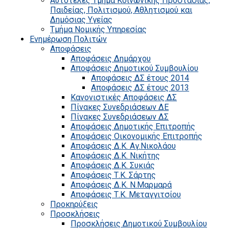
Αυτοτελές Τμήμα Κοινωνικής Προστασίας,
Παιδείας, Πολιτισμού, Αθλητισμού και
Δημόσιας Υγείας
Τμήμα Νομικής Υπηρεσίας
Ενημέρωση Πολιτών
Αποφάσεις
Αποφάσεις Δημάρχου
Αποφάσεις Δημοτικού Συμβουλίου
Αποφάσεις ΔΣ έτους 2014
Αποφάσεις ΔΣ έτους 2013
Κανονιστικές Αποφάσεις ΔΣ
Πίνακες Συνεδριάσεων ΔΕ
Πίνακες Συνεδριάσεων ΔΣ
Αποφάσεις Δημοτικής Επιτροπής
Αποφάσεις Οικονομικής Επιτροπής
Αποφάσεις Δ.Κ. Αγ.Νικολάου
Αποφάσεις Δ.Κ. Νικήτης
Αποφάσεις Δ.Κ. Συκιάς
Αποφάσεις Τ.Κ. Σάρτης
Αποφάσεις Δ.Κ. Ν.Μαρμαρά
Αποφάσεις Τ.Κ. Μεταγγιτσίου
Προκηρύξεις
Προσκλήσεις
Προσκλήσεις Δημοτικού Συμβουλίου