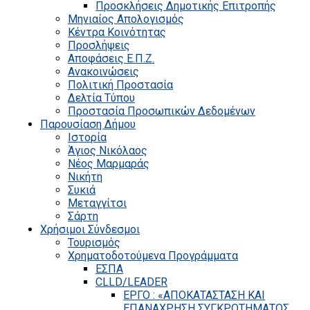
Προσκλήσεις Δημοτικής Επιτροπής
Μηνιαίος Απολογισμός
Κέντρα Κοινότητας
Προσλήψεις
Αποφάσεις Ε.Π.Ζ.
Ανακοινώσεις
Πολιτική Προστασία
Δελτία Τύπου
Προστασία Προσωπικών Δεδομένων
Παρουσίαση Δήμου
Ιστορία
Άγιος Νικόλαος
Νέος Μαρμαράς
Νικήτη
Συκιά
Μεταγγίτσι
Σάρτη
Χρήσιμοι Σύνδεσμοι
Τουρισμός
Χρηματοδοτούμενα Προγράμματα
ΕΣΠΑ
CLLD/LEADER
ΕΡΓΟ : «ΑΠΟΚΑΤΑΣΤΑΣΗ ΚΑΙ
ΕΠΑΝΑΧΡΗΣΗ ΣΥΓΚΡΟΤΗΜΑΤΟΣ