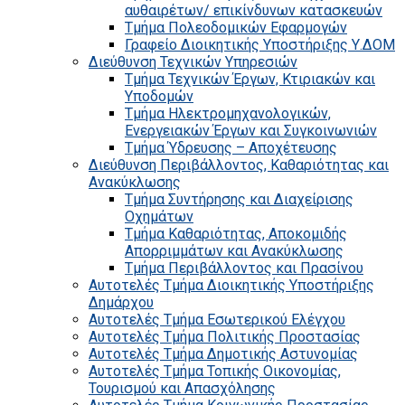
αυθαιρέτων/ επικίνδυνων κατασκευών
Τμήμα Πολεοδομικών Εφαρμογών
Γραφείο Διοικητικής Υποστήριξης Υ.ΔΟΜ
Διεύθυνση Τεχνικών Υπηρεσιών
Τμήμα Τεχνικών Έργων, Κτιριακών και
Υποδομών
Τμήμα Ηλεκτρομηχανολογικών,
Ενεργειακών Έργων και Συγκοινωνιών
Τμήμα Ύδρευσης – Αποχέτευσης
Διεύθυνση Περιβάλλοντος, Καθαριότητας και
Ανακύκλωσης
Τμήμα Συντήρησης και Διαχείρισης
Οχημάτων
Τμήμα Καθαριότητας, Αποκομιδής
Απορριμμάτων και Ανακύκλωσης
Τμήμα Περιβάλλοντος και Πρασίνου
Αυτοτελές Τμήμα Διοικητικής Υποστήριξης
Δημάρχου
Αυτοτελές Τμήμα Εσωτερικού Ελέγχου
Αυτοτελές Τμήμα Πολιτικής Προστασίας
Αυτοτελές Τμήμα Δημοτικής Αστυνομίας
Αυτοτελές Τμήμα Τοπικής Οικονομίας,
Τουρισμού και Απασχόλησης