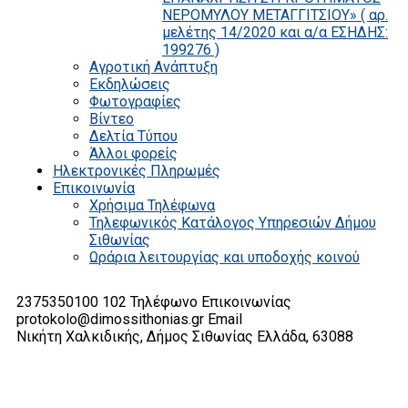
ΝΕΡΟΜΥΛΟΥ ΜΕΤΑΓΓΙΤΣΙΟΥ» ( αρ.
μελέτης 14/2020 και α/α ΕΣΗΔΗΣ:
199276 )
Αγροτική Ανάπτυξη
Εκδηλώσεις
Φωτογραφίες
Βίντεο
Δελτία Τύπου
Άλλοι φορείς
Ηλεκτρονικές Πληρωμές
Επικοινωνία
Χρήσιμα Τηλέφωνα
Τηλεφωνικός Κατάλογος Υπηρεσιών Δήμου
Σιθωνίας
Ωράρια λειτουργίας και υποδοχής κοινού
2375350100 102
Τηλέφωνο Επικοινωνίας
protokolo@dimossithonias.gr
Email
Νικήτη Χαλκιδικής, Δήμος Σιθωνίας
Ελλάδα, 63088