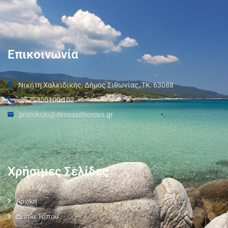
Επικοινωνία
Νικήτη Χαλκιδικής, Δήμος Σιθωνίας, ΤΚ: 63088
2375350100 102
protokolo@dimossithonias.gr
Χρήσιμες Σελίδες
Αρχική
Δελτία Τύπου