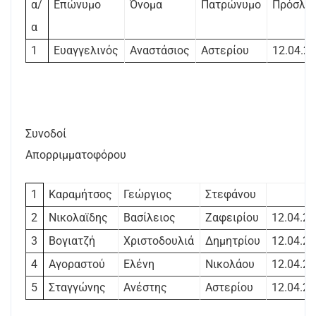
α/
Επώνυμο
Όνομα
Πατρώνυμο
Πρόσλη
α
1
Ευαγγελινός
Αναστάσιος
Αστερίου
12.04.2
Συνοδοί
Απορριμματοφόρου
1
Καραμήτσος
Γεώργιος
Στεφάνου
2
Νικολαϊδης
Βασίλειος
Ζαφειρίου
12.04.2
3
Βογιατζή
Χριστοδουλιά
Δημητρίου
12.04.2
4
Αγοραστού
Ελένη
Νικολάου
12.04.2
5
Σταγγώνης
Ανέστης
Αστερίου
12.04.2