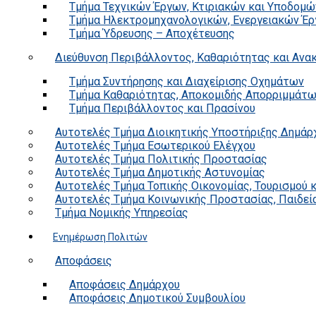
Τμήμα Τεχνικών Έργων, Κτιριακών και Υποδομώ
Τμήμα Ηλεκτρομηχανολογικών, Ενεργειακών Έρ
Τμήμα Ύδρευσης – Αποχέτευσης
Διεύθυνση Περιβάλλοντος, Καθαριότητας και Αν
Τμήμα Συντήρησης και Διαχείρισης Οχημάτων
Τμήμα Καθαριότητας, Αποκομιδής Απορριμμάτ
Τμήμα Περιβάλλοντος και Πρασίνου
Αυτοτελές Τμήμα Διοικητικής Υποστήριξης Δημάρ
Αυτοτελές Τμήμα Εσωτερικού Ελέγχου
Αυτοτελές Τμήμα Πολιτικής Προστασίας
Αυτοτελές Τμήμα Δημοτικής Αστυνομίας
Αυτοτελές Τμήμα Τοπικής Οικονομίας, Τουρισμού 
Αυτοτελές Τμήμα Κοινωνικής Προστασίας, Παιδεία
Τμήμα Νομικής Υπηρεσίας
Ενημέρωση Πολιτών
Αποφάσεις
Αποφάσεις Δημάρχου
Αποφάσεις Δημοτικού Συμβουλίου