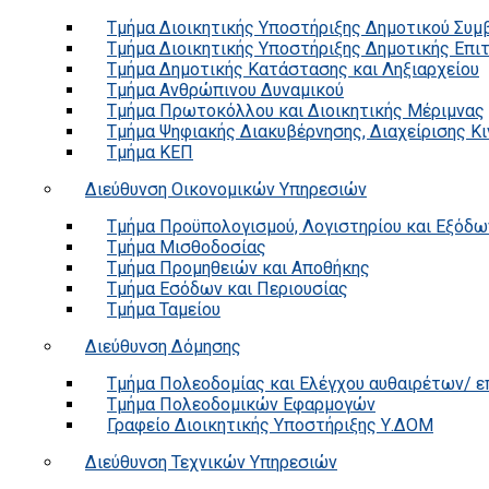
Τμήμα Διοικητικής Υποστήριξης Δημοτικού Συμ
Τμήμα Διοικητικής Υποστήριξης Δημοτικής Επι
Τμήμα Δημοτικής Κατάστασης και Ληξιαρχείου
Τμήμα Ανθρώπινου Δυναμικού
Τμήμα Πρωτοκόλλου και Διοικητικής Μέριμνας
Τμήμα Ψηφιακής Διακυβέρνησης, Διαχείρισης Κ
Τμήμα ΚΕΠ
Διεύθυνση Οικονομικών Υπηρεσιών
Τμήμα Προϋπολογισμού, Λογιστηρίου και Εξόδω
Τμήμα Μισθοδοσίας
Τμήμα Προμηθειών και Αποθήκης
Τμήμα Εσόδων και Περιουσίας
Τμήμα Ταμείου
Διεύθυνση Δόμησης
Τμήμα Πολεοδομίας και Ελέγχου αυθαιρέτων/ 
Τμήμα Πολεοδομικών Εφαρμογών
Γραφείο Διοικητικής Υποστήριξης Υ.ΔΟΜ
Διεύθυνση Τεχνικών Υπηρεσιών