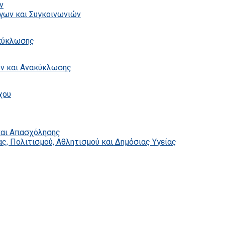
ν
γων και Συγκοινωνιών
ακύκλωσης
ων και Ανακύκλωσης
χου
και Απασχόλησης
ς, Πολιτισμού, Αθλητισμού και Δημόσιας Υγείας