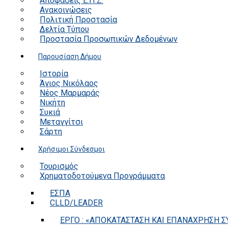
Αποφάσεις Ε.Π.Ζ.
Ανακοινώσεις
Πολιτική Προστασία
Δελτία Τύπου
Προστασία Προσωπικών Δεδομένων
Παρουσίαση Δήμου
Ιστορία
Άγιος Νικόλαος
Νέος Μαρμαράς
Νικήτη
Συκιά
Μεταγγίτσι
Σάρτη
Χρήσιμοι Σύνδεσμοι
Τουρισμός
Χρηματοδοτούμενα Προγράμματα
ΕΣΠΑ
CLLD/LEADER
ΕΡΓΟ : «ΑΠΟΚΑΤΑΣΤΑΣΗ ΚΑΙ ΕΠΑΝΑΧΡΗΣΗ ΣΥ