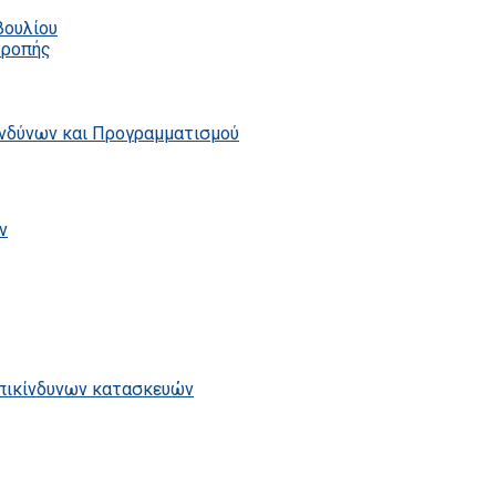
βουλίου
τροπής
ινδύνων και Προγραμματισμού
ν
επικίνδυνων κατασκευών