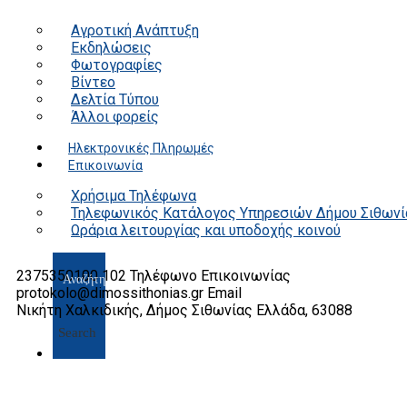
Αγροτική Ανάπτυξη
Εκδηλώσεις
Φωτογραφίες
Βίντεο
Δελτία Τύπου
Άλλοι φορείς
Ηλεκτρονικές Πληρωμές
Επικοινωνία
Χρήσιμα Τηλέφωνα
Τηλεφωνικός Κατάλογος Υπηρεσιών Δήμου Σιθωνί
Ωράρια λειτουργίας και υποδοχής κοινού
2375350100 102
Τηλέφωνο Επικοινωνίας
protokolo@dimossithonias.gr
Email
Νικήτη Χαλκιδικής, Δήμος Σιθωνίας
Ελλάδα, 63088
Search