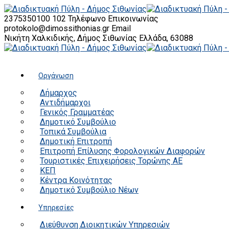
2375350100 102
Τηλέφωνο Επικοινωνίας
protokolo@dimossithonias.gr
Email
Νικήτη Χαλκιδικής, Δήμος Σιθωνίας
Ελλάδα, 63088
Οργάνωση
Δήμαρχος
Αντιδήμαρχοι
Γενικός Γραμματέας
Δημοτικό Συμβούλιο
Τοπικά Συμβούλια
Δημοτική Επιτροπή
Επιτροπή Επίλυσης Φορολογικών Διαφορών
Τουριστικές Επιχειρήσεις Τορώνης ΑΕ
ΚΕΠ
Κέντρα Κοινότητας
Δημοτικό Συμβούλιο Νέων
Υπηρεσίες
Διεύθυνση Διοικητικών Υπηρεσιών