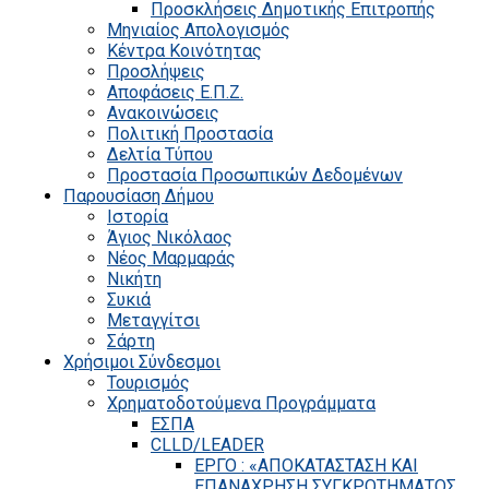
Προσκλήσεις Δημοτικής Επιτροπής
Μηνιαίος Απολογισμός
Κέντρα Κοινότητας
Προσλήψεις
Αποφάσεις Ε.Π.Ζ.
Ανακοινώσεις
Πολιτική Προστασία
Δελτία Τύπου
Προστασία Προσωπικών Δεδομένων
Παρουσίαση Δήμου
Ιστορία
Άγιος Νικόλαος
Νέος Μαρμαράς
Νικήτη
Συκιά
Μεταγγίτσι
Σάρτη
Χρήσιμοι Σύνδεσμοι
Τουρισμός
Χρηματοδοτούμενα Προγράμματα
ΕΣΠΑ
CLLD/LEADER
ΕΡΓΟ : «ΑΠΟΚΑΤΑΣΤΑΣΗ ΚΑΙ
ΕΠΑΝΑΧΡΗΣΗ ΣΥΓΚΡΟΤΗΜΑΤΟΣ