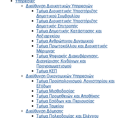
Υπηρεσίες
Διεύθυνση Διοικητικών Υπηρεσιών
Τμήμα Διοικητικής Υποστήριξης
Δημοτικού Συμβουλίου
Τμήμα Διοικητικής Υποστήριξης
Δημοτικής Επιτροπής
Τμήμα Δημοτικής Κατάστασης και
Ληξιαρχείου
Τμήμα Ανθρώπινου Δυναμικού
Τμήμα Πρωτοκόλλου και Διοικητικής
Μέριμνας
Τμήμα Ψηφιακής Διακυβέρνησης,
Διαχείρισης Κινδύνων και
Προγραμματισμού
Τμήμα ΚΕΠ
Διεύθυνση Οικονομικών Υπηρεσιών
Τμήμα Προϋπολογισμού, Λογιστηρίου και
Εξόδων
Τμήμα Μισθοδοσίας
Τμήμα Προμηθειών και Αποθήκης
Τμήμα Εσόδων και Περιουσίας
Τμήμα Ταμείου
Διεύθυνση Δόμησης
Τμήμα Πολεοδομίας και Ελέγχου