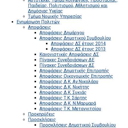
Αυτοτελές Τμήμα Κοινωνικής Προστασίας,
Παιδείας, Πολιτισμού, Αθλητισμού και
Δημόσιας Υγείας
Τμήμα Νομικής Υπηρεσίας
Ενημέρωση Πολιτών
Αποφάσεις
Αποφάσεις Δημάρχου
Αποφάσεις Δημοτικού Συμβουλίου
Αποφάσεις ΔΣ έτους 2014
Αποφάσεις ΔΣ έτους 2013
Κανονιστικές Αποφάσεις ΔΣ
Πίνακες Συνεδριάσεων ΔΕ
Πίνακες Συνεδριάσεων ΔΣ
Αποφάσεις Δημοτικής Επιτροπής
Αποφάσεις Οικονομικής Επιτροπής
Αποφάσεις Δ.Κ. Αγ.Νικολάου
Αποφάσεις Δ.Κ. Νικήτης
Αποφάσεις Δ.Κ. Συκιάς
Αποφάσεις Τ.Κ. Σάρτης
Αποφάσεις Δ.Κ. Ν.Μαρμαρά
Αποφάσεις Τ.Κ. Μεταγγιτσίου
Προκηρύξεις
Προσκλήσεις
Προσκλήσεις Δημοτικού Συμβουλίου