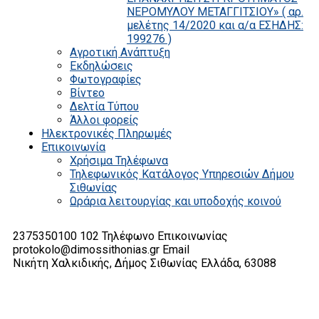
ΝΕΡΟΜΥΛΟΥ ΜΕΤΑΓΓΙΤΣΙΟΥ» ( αρ.
μελέτης 14/2020 και α/α ΕΣΗΔΗΣ:
199276 )
Αγροτική Ανάπτυξη
Εκδηλώσεις
Φωτογραφίες
Βίντεο
Δελτία Τύπου
Άλλοι φορείς
Ηλεκτρονικές Πληρωμές
Επικοινωνία
Χρήσιμα Τηλέφωνα
Τηλεφωνικός Κατάλογος Υπηρεσιών Δήμου
Σιθωνίας
Ωράρια λειτουργίας και υποδοχής κοινού
2375350100 102
Τηλέφωνο Επικοινωνίας
protokolo@dimossithonias.gr
Email
Νικήτη Χαλκιδικής, Δήμος Σιθωνίας
Ελλάδα, 63088