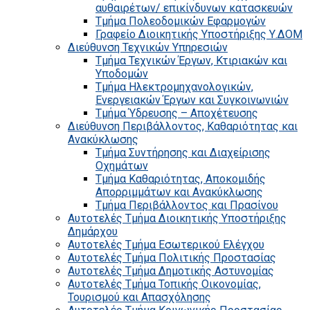
αυθαιρέτων/ επικίνδυνων κατασκευών
Τμήμα Πολεοδομικών Εφαρμογών
Γραφείο Διοικητικής Υποστήριξης Υ.ΔΟΜ
Διεύθυνση Τεχνικών Υπηρεσιών
Τμήμα Τεχνικών Έργων, Κτιριακών και
Υποδομών
Τμήμα Ηλεκτρομηχανολογικών,
Ενεργειακών Έργων και Συγκοινωνιών
Τμήμα Ύδρευσης – Αποχέτευσης
Διεύθυνση Περιβάλλοντος, Καθαριότητας και
Ανακύκλωσης
Τμήμα Συντήρησης και Διαχείρισης
Οχημάτων
Τμήμα Καθαριότητας, Αποκομιδής
Απορριμμάτων και Ανακύκλωσης
Τμήμα Περιβάλλοντος και Πρασίνου
Αυτοτελές Τμήμα Διοικητικής Υποστήριξης
Δημάρχου
Αυτοτελές Τμήμα Εσωτερικού Ελέγχου
Αυτοτελές Τμήμα Πολιτικής Προστασίας
Αυτοτελές Τμήμα Δημοτικής Αστυνομίας
Αυτοτελές Τμήμα Τοπικής Οικονομίας,
Τουρισμού και Απασχόλησης