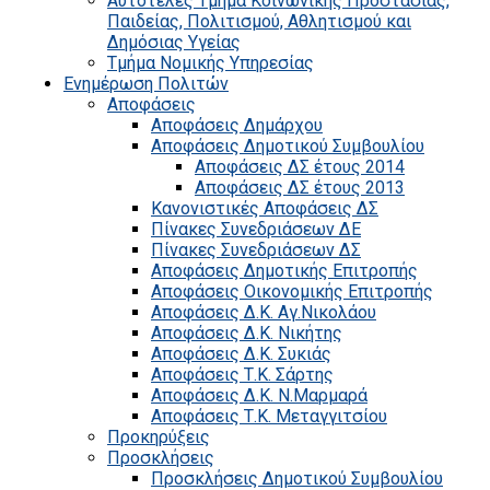
Αυτοτελές Τμήμα Κοινωνικής Προστασίας,
Παιδείας, Πολιτισμού, Αθλητισμού και
Δημόσιας Υγείας
Τμήμα Νομικής Υπηρεσίας
Ενημέρωση Πολιτών
Αποφάσεις
Αποφάσεις Δημάρχου
Αποφάσεις Δημοτικού Συμβουλίου
Αποφάσεις ΔΣ έτους 2014
Αποφάσεις ΔΣ έτους 2013
Κανονιστικές Αποφάσεις ΔΣ
Πίνακες Συνεδριάσεων ΔΕ
Πίνακες Συνεδριάσεων ΔΣ
Αποφάσεις Δημοτικής Επιτροπής
Αποφάσεις Οικονομικής Επιτροπής
Αποφάσεις Δ.Κ. Αγ.Νικολάου
Αποφάσεις Δ.Κ. Νικήτης
Αποφάσεις Δ.Κ. Συκιάς
Αποφάσεις Τ.Κ. Σάρτης
Αποφάσεις Δ.Κ. Ν.Μαρμαρά
Αποφάσεις Τ.Κ. Μεταγγιτσίου
Προκηρύξεις
Προσκλήσεις
Προσκλήσεις Δημοτικού Συμβουλίου