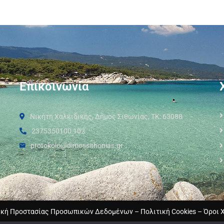
Επικοινωνία
Νικήτη Χαλκιδικής, Δήμος Σιθωνίας, ΤΚ: 63088
2375350100 102
protokolo@dimossithonias.gr
ική Προστασίας Προσωπικών Δεδομένων
–
Πολιτική Cookies
–
Όροι 