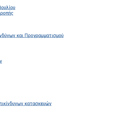
βουλίου
τροπής
ινδύνων και Προγραμματισμού
ν
επικίνδυνων κατασκευών