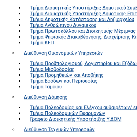
Τμήμα Διοικητικής Υποστήριξης Δημοτικού Συμ
Τμήμα Διοικητικής Υποστήριξης Δημοτικής Επι
Τμήμα Δημοτικής Κατάστασης και Ληξιαρχείου
Τμήμα Ανθρώπινου Δυναμικού
Τμήμα Πρωτοκόλλου και Διοικητικής Μέριμνας
Τμήμα Ψηφιακής Διακυβέρνησης, Διαχείρισης Κ
Τμήμα ΚΕΠ
Διεύθυνση Οικονομικών Υπηρεσιών
Τμήμα Προϋπολογισμού, Λογιστηρίου και Εξόδω
Τμήμα Μισθοδοσίας
Τμήμα Προμηθειών και Αποθήκης
Τμήμα Εσόδων και Περιουσίας
Τμήμα Ταμείου
Διεύθυνση Δόμησης
Τμήμα Πολεοδομίας και Ελέγχου αυθαιρέτων/ 
Τμήμα Πολεοδομικών Εφαρμογών
Γραφείο Διοικητικής Υποστήριξης Υ.ΔΟΜ
Διεύθυνση Τεχνικών Υπηρεσιών