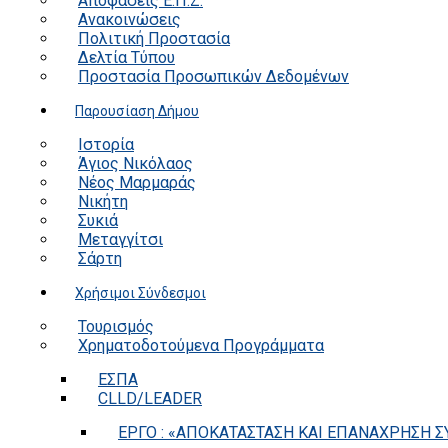
Αποφάσεις Ε.Π.Ζ.
Ανακοινώσεις
Πολιτική Προστασία
Δελτία Τύπου
Προστασία Προσωπικών Δεδομένων
Παρουσίαση Δήμου
Ιστορία
Άγιος Νικόλαος
Νέος Μαρμαράς
Νικήτη
Συκιά
Μεταγγίτσι
Σάρτη
Χρήσιμοι Σύνδεσμοι
Τουρισμός
Χρηματοδοτούμενα Προγράμματα
ΕΣΠΑ
CLLD/LEADER
ΕΡΓΟ : «ΑΠΟΚΑΤΑΣΤΑΣΗ ΚΑΙ ΕΠΑΝΑΧΡΗΣΗ ΣΥ