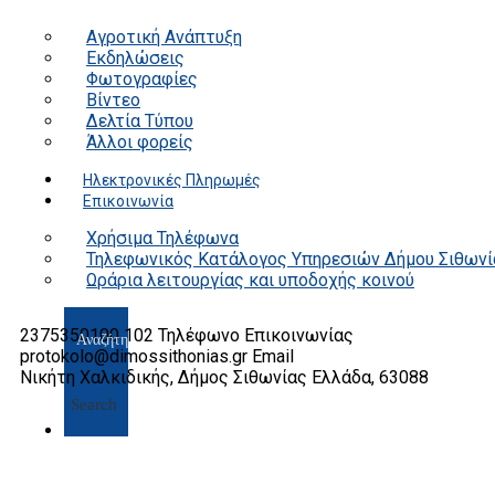
Αγροτική Ανάπτυξη
Εκδηλώσεις
Φωτογραφίες
Βίντεο
Δελτία Τύπου
Άλλοι φορείς
Ηλεκτρονικές Πληρωμές
Επικοινωνία
Χρήσιμα Τηλέφωνα
Τηλεφωνικός Κατάλογος Υπηρεσιών Δήμου Σιθωνί
Ωράρια λειτουργίας και υποδοχής κοινού
2375350100 102
Τηλέφωνο Επικοινωνίας
protokolo@dimossithonias.gr
Email
Νικήτη Χαλκιδικής, Δήμος Σιθωνίας
Ελλάδα, 63088
Search