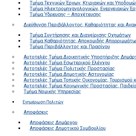
Τμήμα Τεχνικών Έργων, Κτιριακών και Υποδομώ
Τμήμα Ηλεκτρομηχανολογικών, Ενεργειακών Έρ
Τμήμα Ύδρευσης – Αποχέτευσης
Διεύθυνση Περιβάλλοντος, Καθαριότητας και Αν
Τμήμα Συντήρησης και Διαχείρισης Οχημάτων
Τμήμα Καθαριότητας, Αποκομιδής Απορριμμάτ
Τμήμα Περιβάλλοντος και Πρασίνου
Αυτοτελές Τμήμα Διοικητικής Υποστήριξης Δημάρ
Αυτοτελές Τμήμα Εσωτερικού Ελέγχου
Αυτοτελές Τμήμα Πολιτικής Προστασίας
Αυτοτελές Τμήμα Δημοτικής Αστυνομίας
Αυτοτελές Τμήμα Τοπικής Οικονομίας, Τουρισμού 
Αυτοτελές Τμήμα Κοινωνικής Προστασίας, Παιδεία
Τμήμα Νομικής Υπηρεσίας
Ενημέρωση Πολιτών
Αποφάσεις
Αποφάσεις Δημάρχου
Αποφάσεις Δημοτικού Συμβουλίου