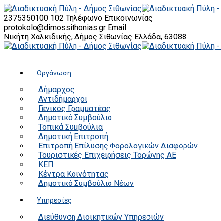
2375350100 102
Τηλέφωνο Επικοινωνίας
protokolo@dimossithonias.gr
Email
Νικήτη Χαλκιδικής, Δήμος Σιθωνίας
Ελλάδα, 63088
Οργάνωση
Δήμαρχος
Αντιδήμαρχοι
Γενικός Γραμματέας
Δημοτικό Συμβούλιο
Τοπικά Συμβούλια
Δημοτική Επιτροπή
Επιτροπή Επίλυσης Φορολογικών Διαφορών
Τουριστικές Επιχειρήσεις Τορώνης ΑΕ
ΚΕΠ
Κέντρα Κοινότητας
Δημοτικό Συμβούλιο Νέων
Υπηρεσίες
Διεύθυνση Διοικητικών Υπηρεσιών