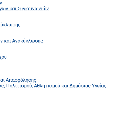
ν
γων και Συγκοινωνιών
ακύκλωσης
ων και Ανακύκλωσης
χου
και Απασχόλησης
ς, Πολιτισμού, Αθλητισμού και Δημόσιας Υγείας