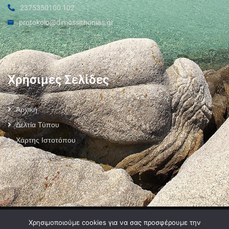
2375350100 102
protokolo@dimossithonias.gr
Χρήσιμες Σελίδες
Αρχική
Δελτία Τύπου
Χάρτης Ιστοτόπου
Επικοινωνία
Πολιτική Προστασίας Προσωπικών Δεδομένων
–
Πολιτική Cookies
–
Χρησιμοποιούμε cookies για να σας προσφέρουμε την