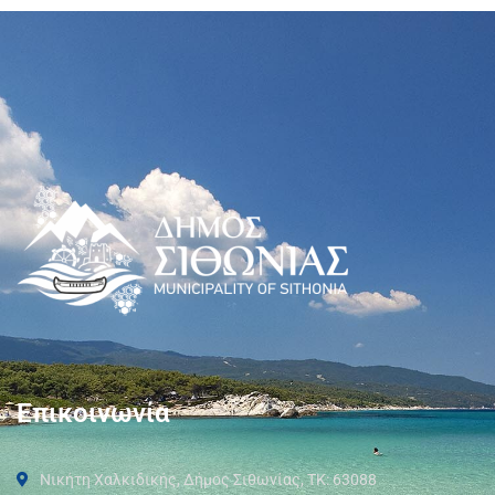
Επικοινωνία
Νικήτη Χαλκιδικής, Δήμος Σιθωνίας, ΤΚ: 63088