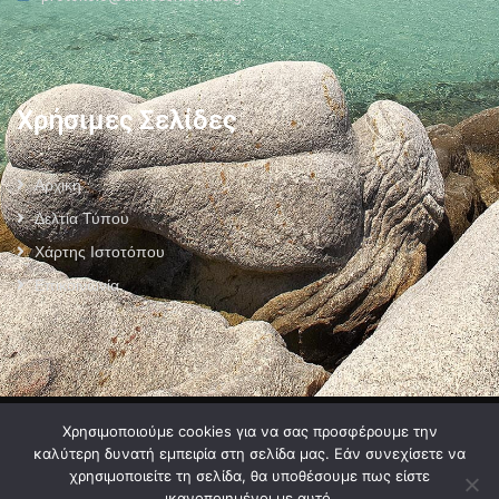
Χρήσιμες Σελίδες
Αρχική
Δελτία Τύπου
Χάρτης Ιστοτόπου
Επικοινωνία
Πολιτική Προστασίας Προσωπικών Δεδομένων
–
Πολιτική Cookies
–
Χρησιμοποιούμε cookies για να σας προσφέρουμε την
Όροι Χρήσης
καλύτερη δυνατή εμπειρία στη σελίδα μας. Εάν συνεχίσετε να
χρησιμοποιείτε τη σελίδα, θα υποθέσουμε πως είστε
ικανοποιημένοι με αυτό.