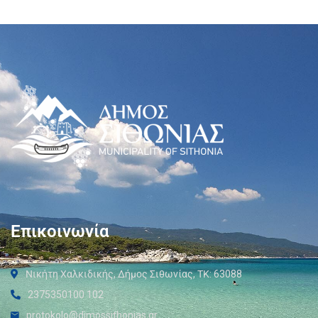
Επικοινωνία
Νικήτη Χαλκιδικής, Δήμος Σιθωνίας, ΤΚ: 63088
2375350100 102
protokolo@dimossithonias.gr