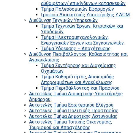
αυθαιρέτων/ επικίνδυνων κατασκευών
Τμήμα Πολεοδομικών Εφαρμογών
Γραφείο Διοικητικής Υποστήριξης Υ.ΔΟΜ
Διεύθυνση Τεχνικών Υπηρεσιών
Τμήμα Τεχνικών Έργων, Κτιριακών και
Υποδομών
Τμήμα Ηλεκτρομηχανολογικών,
Ενεργειακών Έργων και Συγκοινωνιών
Τμήμα Ύδρευσης – Αποχέτευσης
Διεύθυνση Περιβάλλοντος, Καθαριότητας και
Ανακύκλωσης
Τμήμα Συντήρησης και Διαχείρισης
Οχημάτων
Τμήμα Καθαριότητας, Αποκομιδής
Απορριμμάτων και Ανακύκλωσης
Τμήμα Περιβάλλοντος και Πρασίνου
Αυτοτελές Τμήμα Διοικητικής Υποστήριξης
Δημάρχου
Αυτοτελές Τμήμα Εσωτερικού Ελέγχου
Αυτοτελές Τμήμα Πολιτικής Προστασίας
Αυτοτελές Τμήμα Δημοτικής Αστυνομίας
Αυτοτελές Τμήμα Τοπικής Οικονομίας,
Τουρισμού και Απασχόλησης