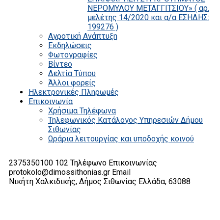
ΝΕΡΟΜΥΛΟΥ ΜΕΤΑΓΓΙΤΣΙΟΥ» ( αρ.
μελέτης 14/2020 και α/α ΕΣΗΔΗΣ:
199276 )
Αγροτική Ανάπτυξη
Εκδηλώσεις
Φωτογραφίες
Βίντεο
Δελτία Τύπου
Άλλοι φορείς
Ηλεκτρονικές Πληρωμές
Επικοινωνία
Χρήσιμα Τηλέφωνα
Τηλεφωνικός Κατάλογος Υπηρεσιών Δήμου
Σιθωνίας
Ωράρια λειτουργίας και υποδοχής κοινού
2375350100 102
Τηλέφωνο Επικοινωνίας
protokolo@dimossithonias.gr
Email
Νικήτη Χαλκιδικής, Δήμος Σιθωνίας
Ελλάδα, 63088