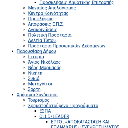
Προσκλήσεις Δημοτικής Επιτροπής
Μηνιαίος Απολογισμός
Κέντρα Κοινότητας
Προσλήψεις
Αποφάσεις Ε.Π.Ζ.
Ανακοινώσεις
Πολιτική Προστασία
Δελτία Τύπου
Προστασία Προσωπικών Δεδομένων
Παρουσίαση Δήμου
Ιστορία
Άγιος Νικόλαος
Νέος Μαρμαράς
Νικήτη
Συκιά
Μεταγγίτσι
Σάρτη
Χρήσιμοι Σύνδεσμοι
Τουρισμός
Χρηματοδοτούμενα Προγράμματα
ΕΣΠΑ
CLLD/LEADER
ΕΡΓΟ : «ΑΠΟΚΑΤΑΣΤΑΣΗ ΚΑΙ
ΕΠΑΝΑΧΡΗΣΗ ΣΥΓΚΡΟΤΗΜΑΤΟΣ