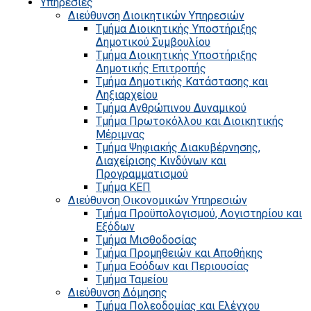
Υπηρεσίες
Διεύθυνση Διοικητικών Υπηρεσιών
Τμήμα Διοικητικής Υποστήριξης
Δημοτικού Συμβουλίου
Τμήμα Διοικητικής Υποστήριξης
Δημοτικής Επιτροπής
Τμήμα Δημοτικής Κατάστασης και
Ληξιαρχείου
Τμήμα Ανθρώπινου Δυναμικού
Τμήμα Πρωτοκόλλου και Διοικητικής
Μέριμνας
Τμήμα Ψηφιακής Διακυβέρνησης,
Διαχείρισης Κινδύνων και
Προγραμματισμού
Τμήμα ΚΕΠ
Διεύθυνση Οικονομικών Υπηρεσιών
Τμήμα Προϋπολογισμού, Λογιστηρίου και
Εξόδων
Τμήμα Μισθοδοσίας
Τμήμα Προμηθειών και Αποθήκης
Τμήμα Εσόδων και Περιουσίας
Τμήμα Ταμείου
Διεύθυνση Δόμησης
Τμήμα Πολεοδομίας και Ελέγχου