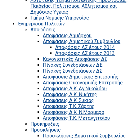
Αυτοτελές Τμήμα Κοινωνικής Προστασίας,
Παιδείας, Πολιτισμού, Αθλητισμού και
Δημόσιας Υγείας
Τμήμα Νομικής Υπηρεσίας
Ενημέρωση Πολιτών
Αποφάσεις
Αποφάσεις Δημάρχου
Αποφάσεις Δημοτικού Συμβουλίου
Αποφάσεις ΔΣ έτους 2014
Αποφάσεις ΔΣ έτους 2013
Κανονιστικές Αποφάσεις ΔΣ
Πίνακες Συνεδριάσεων ΔΕ
Πίνακες Συνεδριάσεων ΔΣ
Αποφάσεις Δημοτικής Επιτροπής
Αποφάσεις Οικονομικής Επιτροπής
Αποφάσεις Δ.Κ. Αγ.Νικολάου
Αποφάσεις Δ.Κ. Νικήτης
Αποφάσεις Δ.Κ. Συκιάς
Αποφάσεις Τ.Κ. Σάρτης
Αποφάσεις Δ.Κ. Ν.Μαρμαρά
Αποφάσεις Τ.Κ. Μεταγγιτσίου
Προκηρύξεις
Προσκλήσεις
Προσκλήσεις Δημοτικού Συμβουλίου