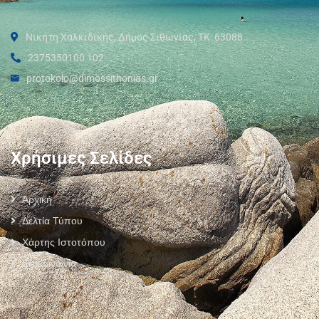
Νικήτη Χαλκιδικής, Δήμος Σιθωνίας, ΤΚ: 63088
2375350100 102
protokolo@dimossithonias.gr
Χρήσιμες Σελίδες
Αρχική
Δελτία Τύπου
Χάρτης Ιστοτόπου
Επικοινωνία