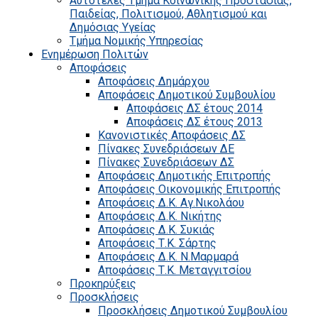
Αυτοτελές Τμήμα Κοινωνικής Προστασίας,
Παιδείας, Πολιτισμού, Αθλητισμού και
Δημόσιας Υγείας
Τμήμα Νομικής Υπηρεσίας
Ενημέρωση Πολιτών
Αποφάσεις
Αποφάσεις Δημάρχου
Αποφάσεις Δημοτικού Συμβουλίου
Αποφάσεις ΔΣ έτους 2014
Αποφάσεις ΔΣ έτους 2013
Κανονιστικές Αποφάσεις ΔΣ
Πίνακες Συνεδριάσεων ΔΕ
Πίνακες Συνεδριάσεων ΔΣ
Αποφάσεις Δημοτικής Επιτροπής
Αποφάσεις Οικονομικής Επιτροπής
Αποφάσεις Δ.Κ. Αγ.Νικολάου
Αποφάσεις Δ.Κ. Νικήτης
Αποφάσεις Δ.Κ. Συκιάς
Αποφάσεις Τ.Κ. Σάρτης
Αποφάσεις Δ.Κ. Ν.Μαρμαρά
Αποφάσεις Τ.Κ. Μεταγγιτσίου
Προκηρύξεις
Προσκλήσεις
Προσκλήσεις Δημοτικού Συμβουλίου