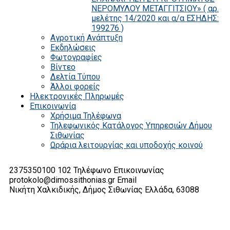
ΝΕΡΟΜΥΛΟΥ ΜΕΤΑΓΓΙΤΣΙΟΥ» ( αρ.
μελέτης 14/2020 και α/α ΕΣΗΔΗΣ:
199276 )
Αγροτική Ανάπτυξη
Εκδηλώσεις
Φωτογραφίες
Βίντεο
Δελτία Τύπου
Άλλοι φορείς
Ηλεκτρονικές Πληρωμές
Επικοινωνία
Χρήσιμα Τηλέφωνα
Τηλεφωνικός Κατάλογος Υπηρεσιών Δήμου
Σιθωνίας
Ωράρια λειτουργίας και υποδοχής κοινού
2375350100 102
Τηλέφωνο Επικοινωνίας
protokolo@dimossithonias.gr
Email
Νικήτη Χαλκιδικής, Δήμος Σιθωνίας
Ελλάδα, 63088