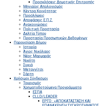
Προσκλήσεις Δημοτικής Επιτροπής
Μηνιαίος Απολογισμός
Κέντρα Κοινότητας
Προσλήψεις
Αποφάσεις Ε.Π.Ζ.
Ανακοινώσεις
Πολιτική Προστασία
Δελτία Τύπου
Προστασία Προσωπικών Δεδομένων
Παρουσίαση Δήμου
Ιστορία
Άγιος Νικόλαος
Νέος Μαρμαράς
Νικήτη
Συκιά
Μεταγγίτσι
Σάρτη
Χρήσιμοι Σύνδεσμοι
Τουρισμός
Χρηματοδοτούμενα Προγράμματα
ΕΣΠΑ
CLLD/LEADER
ΕΡΓΟ : «ΑΠΟΚΑΤΑΣΤΑΣΗ ΚΑΙ
ΕΠΑΝΑΧΡΗΣΗ ΣΥΓΚΡΟΤΗΜΑΤΟΣ