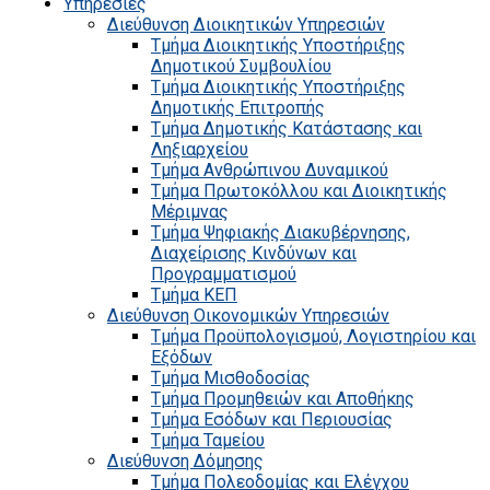
Υπηρεσίες
Διεύθυνση Διοικητικών Υπηρεσιών
Τμήμα Διοικητικής Υποστήριξης
Δημοτικού Συμβουλίου
Τμήμα Διοικητικής Υποστήριξης
Δημοτικής Επιτροπής
Τμήμα Δημοτικής Κατάστασης και
Ληξιαρχείου
Τμήμα Ανθρώπινου Δυναμικού
Τμήμα Πρωτοκόλλου και Διοικητικής
Μέριμνας
Τμήμα Ψηφιακής Διακυβέρνησης,
Διαχείρισης Κινδύνων και
Προγραμματισμού
Τμήμα ΚΕΠ
Διεύθυνση Οικονομικών Υπηρεσιών
Τμήμα Προϋπολογισμού, Λογιστηρίου και
Εξόδων
Τμήμα Μισθοδοσίας
Τμήμα Προμηθειών και Αποθήκης
Τμήμα Εσόδων και Περιουσίας
Τμήμα Ταμείου
Διεύθυνση Δόμησης
Τμήμα Πολεοδομίας και Ελέγχου