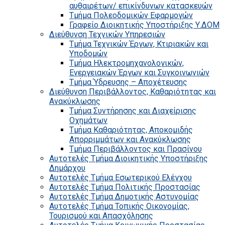
αυθαιρέτων/ επικίνδυνων κατασκευών
Τμήμα Πολεοδομικών Εφαρμογών
Γραφείο Διοικητικής Υποστήριξης Υ.ΔΟΜ
Διεύθυνση Τεχνικών Υπηρεσιών
Τμήμα Τεχνικών Έργων, Κτιριακών και
Υποδομών
Τμήμα Ηλεκτρομηχανολογικών,
Ενεργειακών Έργων και Συγκοινωνιών
Τμήμα Ύδρευσης – Αποχέτευσης
Διεύθυνση Περιβάλλοντος, Καθαριότητας και
Ανακύκλωσης
Τμήμα Συντήρησης και Διαχείρισης
Οχημάτων
Τμήμα Καθαριότητας, Αποκομιδής
Απορριμμάτων και Ανακύκλωσης
Τμήμα Περιβάλλοντος και Πρασίνου
Αυτοτελές Τμήμα Διοικητικής Υποστήριξης
Δημάρχου
Αυτοτελές Τμήμα Εσωτερικού Ελέγχου
Αυτοτελές Τμήμα Πολιτικής Προστασίας
Αυτοτελές Τμήμα Δημοτικής Αστυνομίας
Αυτοτελές Τμήμα Τοπικής Οικονομίας,
Τουρισμού και Απασχόλησης