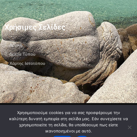
Χρήσιμες Σελίδες
Αρχική
Δελτία Τύπου
Χάρτης Ιστοτόπου
Επικοινωνία
Πολιτική Προστασίας Προσωπικών Δεδομένων
–
Πολιτική Cookies
–
Χρησιμοποιούμε cookies για να σας προσφέρουμε την
Όροι Χρήσης
καλύτερη δυνατή εμπειρία στη σελίδα μας. Εάν συνεχίσετε να
χρησιμοποιείτε τη σελίδα, θα υποθέσουμε πως είστε
ικανοποιημένοι με αυτό.