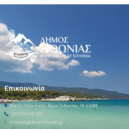
Επικοινωνία
Νικήτη Χαλκιδικής, Δήμος Σιθωνίας, ΤΚ: 63088
2375350100 102
protokolo@dimossithonias.gr