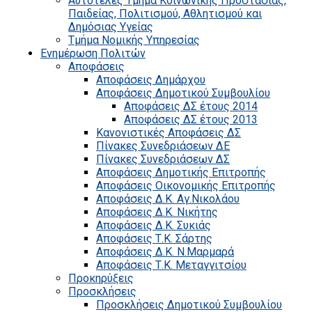
Αυτοτελές Τμήμα Κοινωνικής Προστασίας,
Παιδείας, Πολιτισμού, Αθλητισμού και
Δημόσιας Υγείας
Τμήμα Νομικής Υπηρεσίας
Ενημέρωση Πολιτών
Αποφάσεις
Αποφάσεις Δημάρχου
Αποφάσεις Δημοτικού Συμβουλίου
Αποφάσεις ΔΣ έτους 2014
Αποφάσεις ΔΣ έτους 2013
Κανονιστικές Αποφάσεις ΔΣ
Πίνακες Συνεδριάσεων ΔΕ
Πίνακες Συνεδριάσεων ΔΣ
Αποφάσεις Δημοτικής Επιτροπής
Αποφάσεις Οικονομικής Επιτροπής
Αποφάσεις Δ.Κ. Αγ.Νικολάου
Αποφάσεις Δ.Κ. Νικήτης
Αποφάσεις Δ.Κ. Συκιάς
Αποφάσεις Τ.Κ. Σάρτης
Αποφάσεις Δ.Κ. Ν.Μαρμαρά
Αποφάσεις Τ.Κ. Μεταγγιτσίου
Προκηρύξεις
Προσκλήσεις
Προσκλήσεις Δημοτικού Συμβουλίου