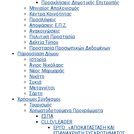
Προσκλήσεις Δημοτικής Επιτροπής
Μηνιαίος Απολογισμός
Κέντρα Κοινότητας
Προσλήψεις
Αποφάσεις Ε.Π.Ζ.
Ανακοινώσεις
Πολιτική Προστασία
Δελτία Τύπου
Προστασία Προσωπικών Δεδομένων
Παρουσίαση Δήμου
Ιστορία
Άγιος Νικόλαος
Νέος Μαρμαράς
Νικήτη
Συκιά
Μεταγγίτσι
Σάρτη
Χρήσιμοι Σύνδεσμοι
Τουρισμός
Χρηματοδοτούμενα Προγράμματα
ΕΣΠΑ
CLLD/LEADER
ΕΡΓΟ : «ΑΠΟΚΑΤΑΣΤΑΣΗ ΚΑΙ
ΕΠΑΝΑΧΡΗΣΗ ΣΥΓΚΡΟΤΗΜΑΤΟΣ