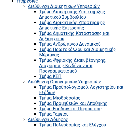
Υπηρεσίες
Διεύθυνση Διοικητικών Υπηρεσιών
Τμήμα Διοικητικής Υποστήριξης
Δημοτικού Συμβουλίου
Τμήμα Διοικητικής Υποστήριξης
Δημοτικής Επιτροπής
Τμήμα Δημοτικής Κατάστασης και
Ληξιαρχείου
Τμήμα Ανθρώπινου Δυναμικού
Τμήμα Πρωτοκόλλου και Διοικητικής
Μέριμνας
Τμήμα Ψηφιακής Διακυβέρνησης,
Διαχείρισης Κινδύνων και
Προγραμματισμού
Τμήμα ΚΕΠ
Διεύθυνση Οικονομικών Υπηρεσιών
Τμήμα Προϋπολογισμού, Λογιστηρίου και
Εξόδων
Τμήμα Μισθοδοσίας
Τμήμα Προμηθειών και Αποθήκης
Τμήμα Εσόδων και Περιουσίας
Τμήμα Ταμείου
Διεύθυνση Δόμησης
Τμήμα Πολεοδομίας και Ελέγχου