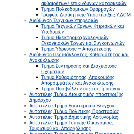
αυθαιρέτων/ επικίνδυνων κατασκευών
Τμήμα Πολεοδομικών Εφαρμογών
Γραφείο Διοικητικής Υποστήριξης Υ.ΔΟΜ
Διεύθυνση Τεχνικών Υπηρεσιών
Τμήμα Τεχνικών Έργων, Κτιριακών και
Υποδομών
Τμήμα Ηλεκτρομηχανολογικών,
Ενεργειακών Έργων και Συγκοινωνιών
Τμήμα Ύδρευσης – Αποχέτευσης
Διεύθυνση Περιβάλλοντος, Καθαριότητας και
Ανακύκλωσης
Τμήμα Συντήρησης και Διαχείρισης
Οχημάτων
Τμήμα Καθαριότητας, Αποκομιδής
Απορριμμάτων και Ανακύκλωσης
Τμήμα Περιβάλλοντος και Πρασίνου
Αυτοτελές Τμήμα Διοικητικής Υποστήριξης
Δημάρχου
Αυτοτελές Τμήμα Εσωτερικού Ελέγχου
Αυτοτελές Τμήμα Πολιτικής Προστασίας
Αυτοτελές Τμήμα Δημοτικής Αστυνομίας
Αυτοτελές Τμήμα Τοπικής Οικονομίας,
Τουρισμού και Απασχόλησης