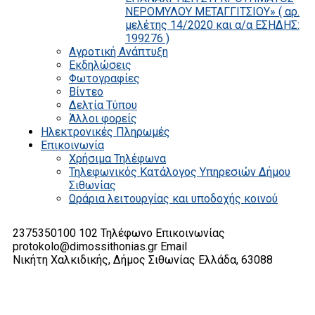
ΝΕΡΟΜΥΛΟΥ ΜΕΤΑΓΓΙΤΣΙΟΥ» ( αρ.
μελέτης 14/2020 και α/α ΕΣΗΔΗΣ:
199276 )
Αγροτική Ανάπτυξη
Εκδηλώσεις
Φωτογραφίες
Βίντεο
Δελτία Τύπου
Άλλοι φορείς
Ηλεκτρονικές Πληρωμές
Επικοινωνία
Χρήσιμα Τηλέφωνα
Τηλεφωνικός Κατάλογος Υπηρεσιών Δήμου
Σιθωνίας
Ωράρια λειτουργίας και υποδοχής κοινού
2375350100 102
Τηλέφωνο Επικοινωνίας
protokolo@dimossithonias.gr
Email
Νικήτη Χαλκιδικής, Δήμος Σιθωνίας
Ελλάδα, 63088