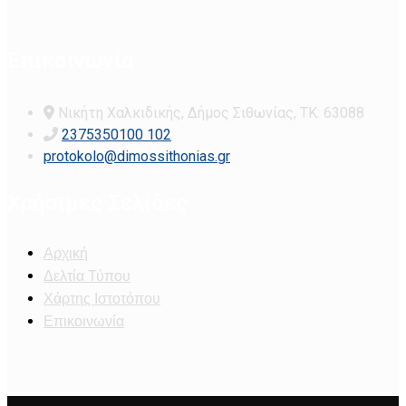
Επικοινωνία
Νικήτη Χαλκιδικής, Δήμος Σιθωνίας, ΤΚ: 63088
2375350100 102
protokolo@dimossithonias.gr
Χρήσιμες Σελίδες
Αρχική
Δελτία Τύπου
Χάρτης Ιστοτόπου
Επικοινωνία