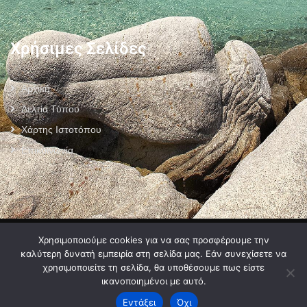
Χρήσιμες Σελίδες
Αρχική
Δελτία Τύπου
Χάρτης Ιστοτόπου
Επικοινωνία
Πολιτική Προστασίας Προσωπικών Δεδομένων
–
Πολιτική Cookies
–
Χρησιμοποιούμε cookies για να σας προσφέρουμε την
Όροι Χρήσης
καλύτερη δυνατή εμπειρία στη σελίδα μας. Εάν συνεχίσετε να
χρησιμοποιείτε τη σελίδα, θα υποθέσουμε πως είστε
ικανοποιημένοι με αυτό.
Εντάξει
Όχι
2024 © Developed by
MyCompany Projects