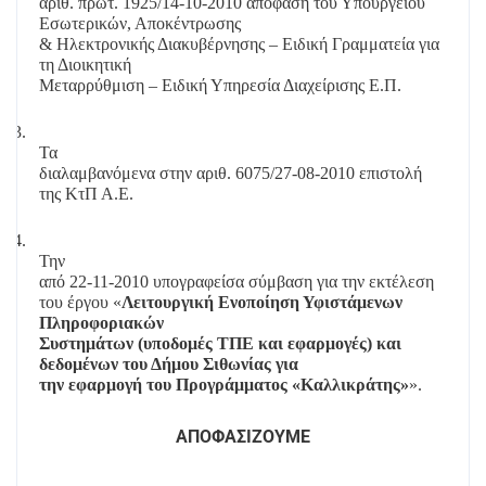
αριθ. πρωτ. 1925/14-10-2010 απόφαση του Υπουργείου
Εσωτερικών, Αποκέντρωσης
& Ηλεκτρονικής Διακυβέρνησης – Ειδική Γραμματεία για
τη Διοικητική
Μεταρρύθμιση – Ειδική Υπηρεσία Διαχείρισης Ε.Π.
3.
Τα
διαλαμβανόμενα στην αριθ. 6075/27-08-2010 επιστολή
της ΚτΠ Α.Ε.
4.
Την
από 22-11-2010 υπογραφείσα σύμβαση για την εκτέλεση
του έργου «
Λειτουργική Ενοποίηση Υφιστάμενων
Πληροφοριακών
Συστημάτων (υποδομές ΤΠΕ και εφαρμογές) και
δεδομένων του Δήμου Σιθωνίας για
την εφαρμογή του Προγράμματος «Καλλικράτης»
».
ΑΠΟΦΑΣΙΖΟΥΜΕ