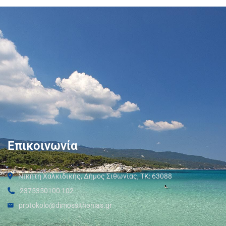
Επικοινωνία
Νικήτη Χαλκιδικής, Δήμος Σιθωνίας, ΤΚ: 63088
2375350100 102
protokolo@dimossithonias.gr