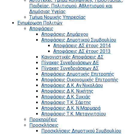
Αυτοτελές Τμήμα Κοινωνικής Προστασίας,
Παιδείας, Πολιτισμού, Αθλητισμού και
Δημόσιας Υγείας
Τμήμα Νομικής Υπηρεσίας
Ενημέρωση Πολιτών
Αποφάσεις
Αποφάσεις Δημάρχου
Αποφάσεις Δημοτικού Συμβουλίου
Αποφάσεις ΔΣ έτους 2014
Αποφάσεις ΔΣ έτους 2013
Κανονιστικές Αποφάσεις ΔΣ
Πίνακες Συνεδριάσεων ΔΕ
Πίνακες Συνεδριάσεων ΔΣ
Αποφάσεις Δημοτικής Επιτροπής
Αποφάσεις Οικονομικής Επιτροπής
Αποφάσεις Δ.Κ. Αγ.Νικολάου
Αποφάσεις Δ.Κ. Νικήτης
Αποφάσεις Δ.Κ. Συκιάς
Αποφάσεις Τ.Κ. Σάρτης
Αποφάσεις Δ.Κ. Ν.Μαρμαρά
Αποφάσεις Τ.Κ. Μεταγγιτσίου
Προκηρύξεις
Προσκλήσεις
Προσκλήσεις Δημοτικού Συμβουλίου