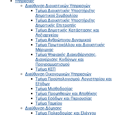
Υπηρεσίες
Διεύθυνση Διοικητικών Υπηρεσιών
Τμήμα Διοικητικής Υποστήριξης
Δημοτικού Συμβουλίου
Τμήμα Διοικητικής Υποστήριξης
Δημοτικής Επιτροπής
Τμήμα Δημοτικής Κατάστασης και
Ληξιαρχείου
Τμήμα Ανθρώπινου Δυναμικού
Τμήμα Πρωτοκόλλου και Διοικητικής
Μέριμνας
Τμήμα Ψηφιακής Διακυβέρνησης,
Διαχείρισης Κινδύνων και
Προγραμματισμού
Τμήμα ΚΕΠ
Διεύθυνση Οικονομικών Υπηρεσιών
Τμήμα Προϋπολογισμού, Λογιστηρίου και
Εξόδων
Τμήμα Μισθοδοσίας
Τμήμα Προμηθειών και Αποθήκης
Τμήμα Εσόδων και Περιουσίας
Τμήμα Ταμείου
Διεύθυνση Δόμησης
Τμήμα Πολεοδομίας και Ελέγχου