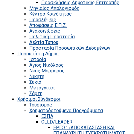
Προσκλήσεις Δημοτικής Επιτροπής
Μηνιαίος Απολογισμός
Κέντρα Κοινότητας
Προσλήψεις
Αποφάσεις Ε.Π.Ζ.
Ανακοινώσεις
Πολιτική Προστασία
Δελτία Τύπου
Προστασία Προσωπικών Δεδομένων
Παρουσίαση Δήμου
Ιστορία
Άγιος Νικόλαος
Νέος Μαρμαράς
Νικήτη
Συκιά
Μεταγγίτσι
Σάρτη
Χρήσιμοι Σύνδεσμοι
Τουρισμός
Χρηματοδοτούμενα Προγράμματα
ΕΣΠΑ
CLLD/LEADER
ΕΡΓΟ : «ΑΠΟΚΑΤΑΣΤΑΣΗ ΚΑΙ
ΕΠΑΝΑΧΡΗΣΗ ΣΥΓΚΡΟΤΗΜΑΤΟΣ