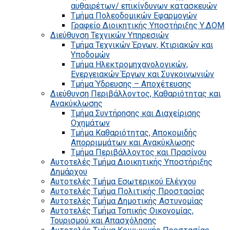
αυθαιρέτων/ επικίνδυνων κατασκευών
Τμήμα Πολεοδομικών Εφαρμογών
Γραφείο Διοικητικής Υποστήριξης Υ.ΔΟΜ
Διεύθυνση Τεχνικών Υπηρεσιών
Τμήμα Τεχνικών Έργων, Κτιριακών και
Υποδομών
Τμήμα Ηλεκτρομηχανολογικών,
Ενεργειακών Έργων και Συγκοινωνιών
Τμήμα Ύδρευσης – Αποχέτευσης
Διεύθυνση Περιβάλλοντος, Καθαριότητας και
Ανακύκλωσης
Τμήμα Συντήρησης και Διαχείρισης
Οχημάτων
Τμήμα Καθαριότητας, Αποκομιδής
Απορριμμάτων και Ανακύκλωσης
Τμήμα Περιβάλλοντος και Πρασίνου
Αυτοτελές Τμήμα Διοικητικής Υποστήριξης
Δημάρχου
Αυτοτελές Τμήμα Εσωτερικού Ελέγχου
Αυτοτελές Τμήμα Πολιτικής Προστασίας
Αυτοτελές Τμήμα Δημοτικής Αστυνομίας
Αυτοτελές Τμήμα Τοπικής Οικονομίας,
Τουρισμού και Απασχόλησης