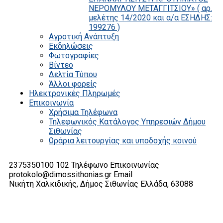
ΝΕΡΟΜΥΛΟΥ ΜΕΤΑΓΓΙΤΣΙΟΥ» ( αρ.
μελέτης 14/2020 και α/α ΕΣΗΔΗΣ:
199276 )
Αγροτική Ανάπτυξη
Εκδηλώσεις
Φωτογραφίες
Βίντεο
Δελτία Τύπου
Άλλοι φορείς
Ηλεκτρονικές Πληρωμές
Επικοινωνία
Χρήσιμα Τηλέφωνα
Τηλεφωνικός Κατάλογος Υπηρεσιών Δήμου
Σιθωνίας
Ωράρια λειτουργίας και υποδοχής κοινού
2375350100 102
Τηλέφωνο Επικοινωνίας
protokolo@dimossithonias.gr
Email
Νικήτη Χαλκιδικής, Δήμος Σιθωνίας
Ελλάδα, 63088