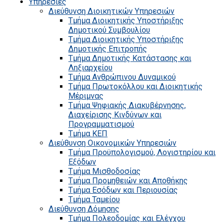
Υπηρεσίες
Διεύθυνση Διοικητικών Υπηρεσιών
Τμήμα Διοικητικής Υποστήριξης
Δημοτικού Συμβουλίου
Τμήμα Διοικητικής Υποστήριξης
Δημοτικής Επιτροπής
Τμήμα Δημοτικής Κατάστασης και
Ληξιαρχείου
Τμήμα Ανθρώπινου Δυναμικού
Τμήμα Πρωτοκόλλου και Διοικητικής
Μέριμνας
Τμήμα Ψηφιακής Διακυβέρνησης,
Διαχείρισης Κινδύνων και
Προγραμματισμού
Τμήμα ΚΕΠ
Διεύθυνση Οικονομικών Υπηρεσιών
Τμήμα Προϋπολογισμού, Λογιστηρίου και
Εξόδων
Τμήμα Μισθοδοσίας
Τμήμα Προμηθειών και Αποθήκης
Τμήμα Εσόδων και Περιουσίας
Τμήμα Ταμείου
Διεύθυνση Δόμησης
Τμήμα Πολεοδομίας και Ελέγχου