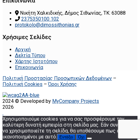
Επικοινωνία
Νικήτη Χαλκιδικής, Δήμος Σιθωνίας, ΤΚ: 63088
2375350100 102
protokolo@dimossithonias.gr
Χρήσιμες Σελίδες
Αρχική
Δελτία Τύπου
Χάρτης Ιστοτόπου
Επικοινωνία
Πολιτική Προστασίας Προσωπικών Δεδομένων
–
Πολιτική Cookies
–
Όροι Χρήσης
2024 © Developed by
MyCompany Projects
2026
.
Χρησιμοποιούμε cookies για να σας προσφέρουμε την
καλύτερη δυνατή εμπειρία στη σελίδα μας. Εάν συνεχίσετε
να χρησιμοποιείτε τη σελίδα, θα υποθέσουμε πως είστε
ικανοποιημένοι με αυτό.
Εντάξει
Όχι