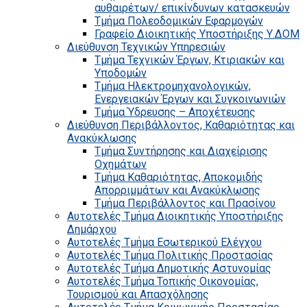
αυθαιρέτων/ επικίνδυνων κατασκευών
Τμήμα Πολεοδομικών Εφαρμογών
Γραφείο Διοικητικής Υποστήριξης Υ.ΔΟΜ
Διεύθυνση Τεχνικών Υπηρεσιών
Τμήμα Τεχνικών Έργων, Κτιριακών και
Υποδομών
Τμήμα Ηλεκτρομηχανολογικών,
Ενεργειακών Έργων και Συγκοινωνιών
Τμήμα Ύδρευσης – Αποχέτευσης
Διεύθυνση Περιβάλλοντος, Καθαριότητας και
Ανακύκλωσης
Τμήμα Συντήρησης και Διαχείρισης
Οχημάτων
Τμήμα Καθαριότητας, Αποκομιδής
Απορριμμάτων και Ανακύκλωσης
Τμήμα Περιβάλλοντος και Πρασίνου
Αυτοτελές Τμήμα Διοικητικής Υποστήριξης
Δημάρχου
Αυτοτελές Τμήμα Εσωτερικού Ελέγχου
Αυτοτελές Τμήμα Πολιτικής Προστασίας
Αυτοτελές Τμήμα Δημοτικής Αστυνομίας
Αυτοτελές Τμήμα Τοπικής Οικονομίας,
Τουρισμού και Απασχόλησης