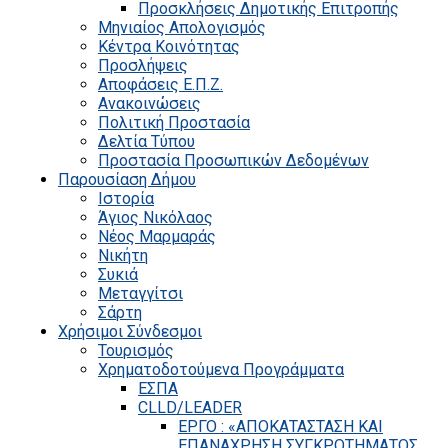
Προσκλήσεις Δημοτικής Επιτροπής
Μηνιαίος Απολογισμός
Κέντρα Κοινότητας
Προσλήψεις
Αποφάσεις Ε.Π.Ζ.
Ανακοινώσεις
Πολιτική Προστασία
Δελτία Τύπου
Προστασία Προσωπικών Δεδομένων
Παρουσίαση Δήμου
Ιστορία
Άγιος Νικόλαος
Νέος Μαρμαράς
Νικήτη
Συκιά
Μεταγγίτσι
Σάρτη
Χρήσιμοι Σύνδεσμοι
Τουρισμός
Χρηματοδοτούμενα Προγράμματα
ΕΣΠΑ
CLLD/LEADER
ΕΡΓΟ : «ΑΠΟΚΑΤΑΣΤΑΣΗ ΚΑΙ
ΕΠΑΝΑΧΡΗΣΗ ΣΥΓΚΡΟΤΗΜΑΤΟΣ