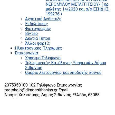
ΝΕΡΟΜΥΛΟΥ ΜΕΤΑΓΓΙΤΣΙΟΥ» ( αρ.
μελέτης 14/2020 και α/α ΕΣΗΔΗΣ:
199276 )
Αγροτική Ανάπτυξη
Εκδηλώσεις
Φωτογραφίες
Βίντεο
Δελτία Τύπου
Άλλοι φορείς
Ηλεκτρονικές Πληρωμές
Επικοινωνία
Χρήσιμα Τηλέφωνα
Τηλεφωνικός Κατάλογος Υπηρεσιών Δήμου
Σιθωνίας
Ωράρια λειτουργίας και υποδοχής κοινού
2375350100 102
Τηλέφωνο Επικοινωνίας
protokolo@dimossithonias.gr
Email
Νικήτη Χαλκιδικής, Δήμος Σιθωνίας
Ελλάδα, 63088