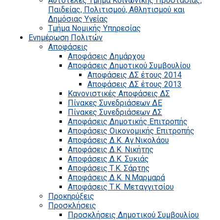
Αυτοτελές Τμήμα Κοινωνικής Προστασίας,
Παιδείας, Πολιτισμού, Αθλητισμού και
Δημόσιας Υγείας
Τμήμα Νομικής Υπηρεσίας
Ενημέρωση Πολιτών
Αποφάσεις
Αποφάσεις Δημάρχου
Αποφάσεις Δημοτικού Συμβουλίου
Αποφάσεις ΔΣ έτους 2014
Αποφάσεις ΔΣ έτους 2013
Κανονιστικές Αποφάσεις ΔΣ
Πίνακες Συνεδριάσεων ΔΕ
Πίνακες Συνεδριάσεων ΔΣ
Αποφάσεις Δημοτικής Επιτροπής
Αποφάσεις Οικονομικής Επιτροπής
Αποφάσεις Δ.Κ. Αγ.Νικολάου
Αποφάσεις Δ.Κ. Νικήτης
Αποφάσεις Δ.Κ. Συκιάς
Αποφάσεις Τ.Κ. Σάρτης
Αποφάσεις Δ.Κ. Ν.Μαρμαρά
Αποφάσεις Τ.Κ. Μεταγγιτσίου
Προκηρύξεις
Προσκλήσεις
Προσκλήσεις Δημοτικού Συμβουλίου