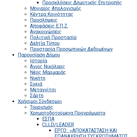
Προσκλήσεις Δημοτικής Επιτροπής
Μηνιαίος Απολογισμός
Κέντρα Κοινότητας
Προσλήψεις
Αποφάσεις Ε.Π.Ζ.
Ανακοινώσεις
Πολιτική Προστασία
Δελτία Τύπου
Προστασία Προσωπικών Δεδομένων
Παρουσίαση Δήμου
Ιστορία
Άγιος Νικόλαος
Νέος Μαρμαράς
Νικήτη
Συκιά
Μεταγγίτσι
Σάρτη
Χρήσιμοι Σύνδεσμοι
Τουρισμός
Χρηματοδοτούμενα Προγράμματα
ΕΣΠΑ
CLLD/LEADER
ΕΡΓΟ : «ΑΠΟΚΑΤΑΣΤΑΣΗ ΚΑΙ
ΕΠΑΝΑΧΡΗΣΗ ΣΥΓΚΡΟΤΗΜΑΤΟΣ