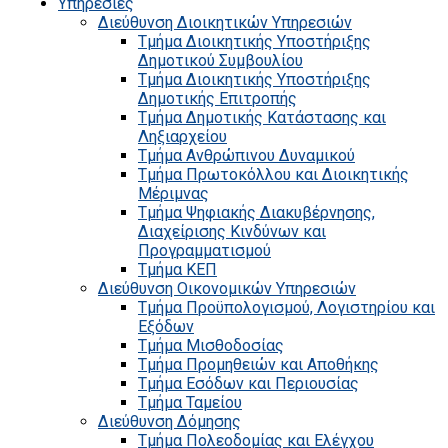
Υπηρεσίες
Διεύθυνση Διοικητικών Υπηρεσιών
Τμήμα Διοικητικής Υποστήριξης
Δημοτικού Συμβουλίου
Τμήμα Διοικητικής Υποστήριξης
Δημοτικής Επιτροπής
Τμήμα Δημοτικής Κατάστασης και
Ληξιαρχείου
Τμήμα Ανθρώπινου Δυναμικού
Τμήμα Πρωτοκόλλου και Διοικητικής
Μέριμνας
Τμήμα Ψηφιακής Διακυβέρνησης,
Διαχείρισης Κινδύνων και
Προγραμματισμού
Τμήμα ΚΕΠ
Διεύθυνση Οικονομικών Υπηρεσιών
Τμήμα Προϋπολογισμού, Λογιστηρίου και
Εξόδων
Τμήμα Μισθοδοσίας
Τμήμα Προμηθειών και Αποθήκης
Τμήμα Εσόδων και Περιουσίας
Τμήμα Ταμείου
Διεύθυνση Δόμησης
Τμήμα Πολεοδομίας και Ελέγχου