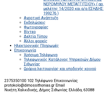
ΝΕΡΟΜΥΛΟΥ ΜΕΤΑΓΓΙΤΣΙΟΥ» ( αρ.
μελέτης 14/2020 και α/α ΕΣΗΔΗΣ:
199276 )
Αγροτική Ανάπτυξη
Εκδηλώσεις
Φωτογραφίες
Βίντεο
Δελτία Τύπου
Άλλοι φορείς
Ηλεκτρονικές Πληρωμές
Επικοινωνία
Χρήσιμα Τηλέφωνα
Τηλεφωνικός Κατάλογος Υπηρεσιών Δήμου
Σιθωνίας
Ωράρια λειτουργίας και υποδοχής κοινού
2375350100 102
Τηλέφωνο Επικοινωνίας
protokolo@dimossithonias.gr
Email
Νικήτη Χαλκιδικής, Δήμος Σιθωνίας
Ελλάδα, 63088