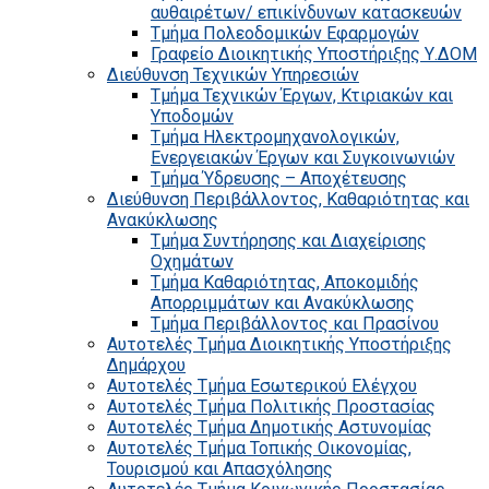
αυθαιρέτων/ επικίνδυνων κατασκευών
Τμήμα Πολεοδομικών Εφαρμογών
Γραφείο Διοικητικής Υποστήριξης Υ.ΔΟΜ
Διεύθυνση Τεχνικών Υπηρεσιών
Τμήμα Τεχνικών Έργων, Κτιριακών και
Υποδομών
Τμήμα Ηλεκτρομηχανολογικών,
Ενεργειακών Έργων και Συγκοινωνιών
Τμήμα Ύδρευσης – Αποχέτευσης
Διεύθυνση Περιβάλλοντος, Καθαριότητας και
Ανακύκλωσης
Τμήμα Συντήρησης και Διαχείρισης
Οχημάτων
Τμήμα Καθαριότητας, Αποκομιδής
Απορριμμάτων και Ανακύκλωσης
Τμήμα Περιβάλλοντος και Πρασίνου
Αυτοτελές Τμήμα Διοικητικής Υποστήριξης
Δημάρχου
Αυτοτελές Τμήμα Εσωτερικού Ελέγχου
Αυτοτελές Τμήμα Πολιτικής Προστασίας
Αυτοτελές Τμήμα Δημοτικής Αστυνομίας
Αυτοτελές Τμήμα Τοπικής Οικονομίας,
Τουρισμού και Απασχόλησης