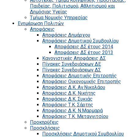
Αυτοτελές Τμήμα Κοινωνικής Προστασίας,
Παιδείας, Πολιτισμού, Αθλητισμού και
Δημόσιας Υγείας
Τμήμα Νομικής Υπηρεσίας
Ενημέρωση Πολιτών
Αποφάσεις
Αποφάσεις Δημάρχου
Αποφάσεις Δημοτικού Συμβουλίου
Αποφάσεις ΔΣ έτους 2014
Αποφάσεις ΔΣ έτους 2013
Κανονιστικές Αποφάσεις ΔΣ
Πίνακες Συνεδριάσεων ΔΕ
Πίνακες Συνεδριάσεων ΔΣ
Αποφάσεις Δημοτικής Επιτροπής
Αποφάσεις Οικονομικής Επιτροπής
Αποφάσεις Δ.Κ. Αγ.Νικολάου
Αποφάσεις Δ.Κ. Νικήτης
Αποφάσεις Δ.Κ. Συκιάς
Αποφάσεις Τ.Κ. Σάρτης
Αποφάσεις Δ.Κ. Ν.Μαρμαρά
Αποφάσεις Τ.Κ. Μεταγγιτσίου
Προκηρύξεις
Προσκλήσεις
Προσκλήσεις Δημοτικού Συμβουλίου