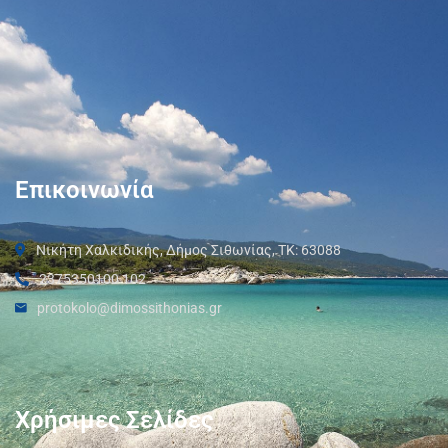
Επικοινωνία
Νικήτη Χαλκιδικής, Δήμος Σιθωνίας, ΤΚ: 63088
2375350100 102
protokolo@dimossithonias.gr
Χρήσιμες Σελίδες