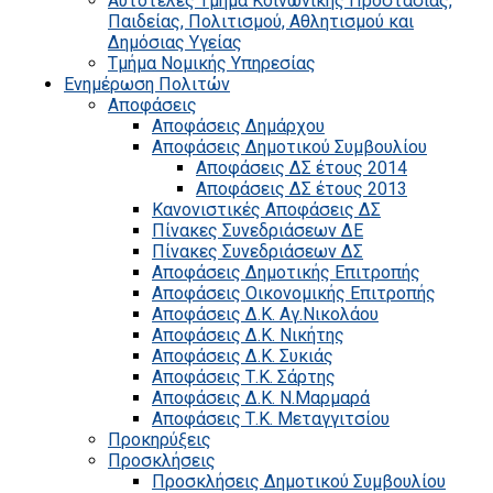
Αυτοτελές Τμήμα Κοινωνικής Προστασίας,
Παιδείας, Πολιτισμού, Αθλητισμού και
Δημόσιας Υγείας
Τμήμα Νομικής Υπηρεσίας
Ενημέρωση Πολιτών
Αποφάσεις
Αποφάσεις Δημάρχου
Αποφάσεις Δημοτικού Συμβουλίου
Αποφάσεις ΔΣ έτους 2014
Αποφάσεις ΔΣ έτους 2013
Κανονιστικές Αποφάσεις ΔΣ
Πίνακες Συνεδριάσεων ΔΕ
Πίνακες Συνεδριάσεων ΔΣ
Αποφάσεις Δημοτικής Επιτροπής
Αποφάσεις Οικονομικής Επιτροπής
Αποφάσεις Δ.Κ. Αγ.Νικολάου
Αποφάσεις Δ.Κ. Νικήτης
Αποφάσεις Δ.Κ. Συκιάς
Αποφάσεις Τ.Κ. Σάρτης
Αποφάσεις Δ.Κ. Ν.Μαρμαρά
Αποφάσεις Τ.Κ. Μεταγγιτσίου
Προκηρύξεις
Προσκλήσεις
Προσκλήσεις Δημοτικού Συμβουλίου