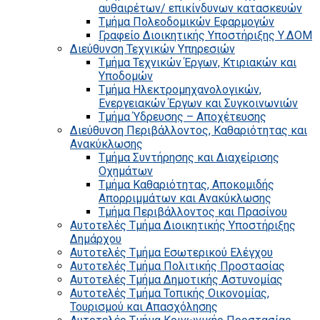
αυθαιρέτων/ επικίνδυνων κατασκευών
Τμήμα Πολεοδομικών Εφαρμογών
Γραφείο Διοικητικής Υποστήριξης Υ.ΔΟΜ
Διεύθυνση Τεχνικών Υπηρεσιών
Τμήμα Τεχνικών Έργων, Κτιριακών και
Υποδομών
Τμήμα Ηλεκτρομηχανολογικών,
Ενεργειακών Έργων και Συγκοινωνιών
Τμήμα Ύδρευσης – Αποχέτευσης
Διεύθυνση Περιβάλλοντος, Καθαριότητας και
Ανακύκλωσης
Τμήμα Συντήρησης και Διαχείρισης
Οχημάτων
Τμήμα Καθαριότητας, Αποκομιδής
Απορριμμάτων και Ανακύκλωσης
Τμήμα Περιβάλλοντος και Πρασίνου
Αυτοτελές Τμήμα Διοικητικής Υποστήριξης
Δημάρχου
Αυτοτελές Τμήμα Εσωτερικού Ελέγχου
Αυτοτελές Τμήμα Πολιτικής Προστασίας
Αυτοτελές Τμήμα Δημοτικής Αστυνομίας
Αυτοτελές Τμήμα Τοπικής Οικονομίας,
Τουρισμού και Απασχόλησης