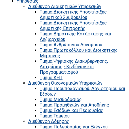
Υπηρεσίες
Διεύθυνση Διοικητικών Υπηρεσιών
Τμήμα Διοικητικής Υποστήριξης
Δημοτικού Συμβουλίου
Τμήμα Διοικητικής Υποστήριξης
Δημοτικής Επιτροπής
Τμήμα Δημοτικής Κατάστασης και
Ληξιαρχείου
Τμήμα Ανθρώπινου Δυναμικού
Τμήμα Πρωτοκόλλου και Διοικητικής
Μέριμνας
Τμήμα Ψηφιακής Διακυβέρνησης,
Διαχείρισης Κινδύνων και
Προγραμματισμού
Τμήμα ΚΕΠ
Διεύθυνση Οικονομικών Υπηρεσιών
Τμήμα Προϋπολογισμού, Λογιστηρίου και
Εξόδων
Τμήμα Μισθοδοσίας
Τμήμα Προμηθειών και Αποθήκης
Τμήμα Εσόδων και Περιουσίας
Τμήμα Ταμείου
Διεύθυνση Δόμησης
Τμήμα Πολεοδομίας και Ελέγχου