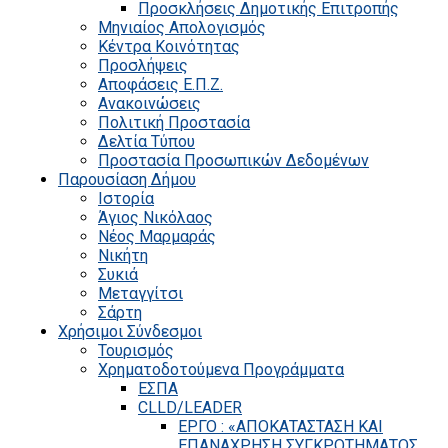
Προσκλήσεις Δημοτικής Επιτροπής
Μηνιαίος Απολογισμός
Κέντρα Κοινότητας
Προσλήψεις
Αποφάσεις Ε.Π.Ζ.
Ανακοινώσεις
Πολιτική Προστασία
Δελτία Τύπου
Προστασία Προσωπικών Δεδομένων
Παρουσίαση Δήμου
Ιστορία
Άγιος Νικόλαος
Νέος Μαρμαράς
Νικήτη
Συκιά
Μεταγγίτσι
Σάρτη
Χρήσιμοι Σύνδεσμοι
Τουρισμός
Χρηματοδοτούμενα Προγράμματα
ΕΣΠΑ
CLLD/LEADER
ΕΡΓΟ : «ΑΠΟΚΑΤΑΣΤΑΣΗ ΚΑΙ
ΕΠΑΝΑΧΡΗΣΗ ΣΥΓΚΡΟΤΗΜΑΤΟΣ