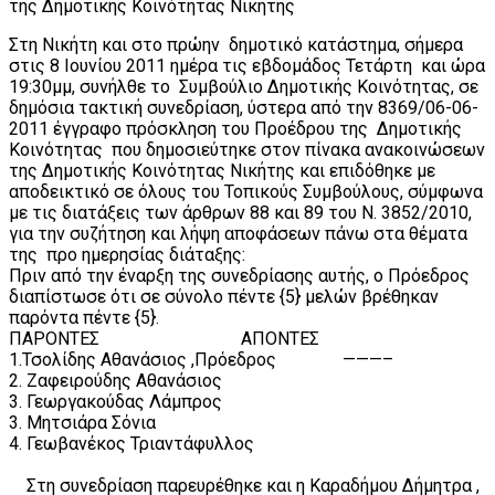
της Δημοτικής Κοινότητας Νικήτης
Στη Νικήτη και στο πρώην δημοτικό κατάστημα, σήμερα
στις 8 Ιουνίου 2011 ημέρα τις εβδομάδος Τετάρτη και ώρα
19:30μμ, συνήλθε το Συμβούλιο Δημοτικής Κοινότητας, σε
δημόσια τακτική συνεδρίαση, ύστερα από την 8369/06-06-
2011 έγγραφο πρόσκληση του Προέδρου της Δημοτικής
Κοινότητας που δημοσιεύτηκε στον πίνακα ανακοινώσεων
της Δημοτικής Κοινότητας Νικήτης και επιδόθηκε με
αποδεικτικό σε όλους του Τοπικούς Συμβούλους, σύμφωνα
με τις διατάξεις των άρθρων 88 και 89 του Ν. 3852/2010,
για την συζήτηση και λήψη αποφάσεων πάνω στα θέματα
της προ ημερησίας διάταξης:
Πριν από την έναρξη της συνεδρίασης αυτής, ο Πρόεδρος
διαπίστωσε ότι σε σύνολο πέντε {5} μελών βρέθηκαν
παρόντα πέντε {5}.
ΠΑΡΟΝΤΕΣ ΑΠΟΝΤΕΣ
1.Τσολίδης Αθανάσιος ,Πρόεδρος ———–
2. Ζαφειρούδης Αθανάσιος
3. Γεωργακούδας Λάμπρος
3. Μητσιάρα Σόνια
4. Γεωβανέκος Τριαντάφυλλος
Στη συνεδρίαση παρευρέθηκε και η Καραδήμου Δήμητρα ,