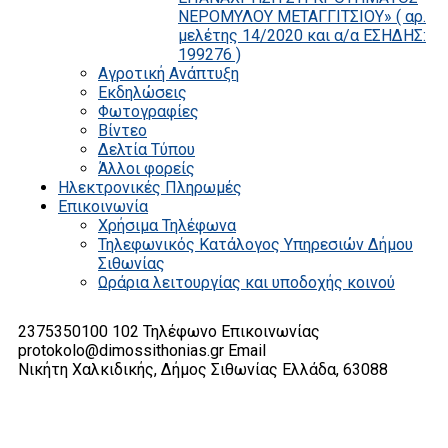
ΝΕΡΟΜΥΛΟΥ ΜΕΤΑΓΓΙΤΣΙΟΥ» ( αρ.
μελέτης 14/2020 και α/α ΕΣΗΔΗΣ:
199276 )
Αγροτική Ανάπτυξη
Εκδηλώσεις
Φωτογραφίες
Βίντεο
Δελτία Τύπου
Άλλοι φορείς
Ηλεκτρονικές Πληρωμές
Επικοινωνία
Χρήσιμα Τηλέφωνα
Τηλεφωνικός Κατάλογος Υπηρεσιών Δήμου
Σιθωνίας
Ωράρια λειτουργίας και υποδοχής κοινού
2375350100 102
Τηλέφωνο Επικοινωνίας
protokolo@dimossithonias.gr
Email
Νικήτη Χαλκιδικής, Δήμος Σιθωνίας
Ελλάδα, 63088