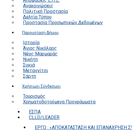
Αποφάσεις Ε.Π.Ζ.
Ανακοινώσεις
Πολιτική Προστασία
Δελτία Τύπου
Προστασία Προσωπικών Δεδομένων
Παρουσίαση Δήμου
Ιστορία
Άγιος Νικόλαος
Νέος Μαρμαράς
Νικήτη
Συκιά
Μεταγγίτσι
Σάρτη
Χρήσιμοι Σύνδεσμοι
Τουρισμός
Χρηματοδοτούμενα Προγράμματα
ΕΣΠΑ
CLLD/LEADER
ΕΡΓΟ : «ΑΠΟΚΑΤΑΣΤΑΣΗ ΚΑΙ ΕΠΑΝΑΧΡΗΣΗ ΣΥ