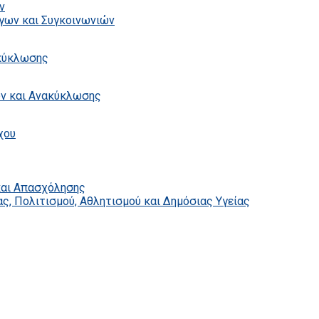
ν
γων και Συγκοινωνιών
ακύκλωσης
ων και Ανακύκλωσης
χου
και Απασχόλησης
ς, Πολιτισμού, Αθλητισμού και Δημόσιας Υγείας