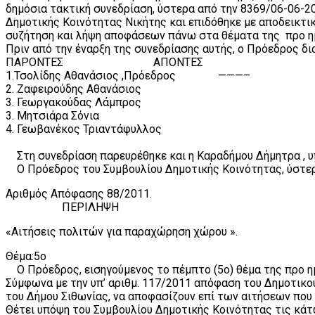
δημόσια τακτική συνεδρίαση, ύστερα από την 8369/06-06-
Δημοτικής Κοινότητας Νικήτης και επιδόθηκε με αποδεικτικ
συζήτηση και λήψη αποφάσεων πάνω στα θέματα της προ ημ
Πριν από την έναρξη της συνεδρίασης αυτής, ο Πρόεδρος δι
ΠΑΡΟΝΤΕΣ ΑΠΟΝΤΕΣ
1.Τσολίδης Αθανάσιος ,Πρόεδρος ———–
2. Ζαφειρούδης Αθανάσιος
3. Γεωργακούδας Λάμπρος
3. Μητσιάρα Σόνια
4. Γεωβανέκος Τριαντάφυλλος
Στη συνεδρίαση παρευρέθηκε και η Καραδήμου Δήμητρα , υ
Ο Πρόεδρος του Συμβουλίου Δημοτικής Κοινότητας, ύστερα
Αριθμός Απόφασης 88/2011.
ΠΕΡΙΛΗΨΗ
«Αιτήσεις πολιτών για παραχώρηση χώρου ».
Θέμα:5ο
Ο Πρόεδρος, εισηγούμενος το πέμπτο (5ο) θέμα της προ ημ
Σύμφωνα με την υπ’ αριθμ. 117/2011 απόφαση του Δημοτικο
του Δήμου Σιθωνίας, να αποφασίζουν επί των αιτήσεων πο
Θέτει υπόψη του Συμβουλίου Δημοτικής Κοινότητας τις κά