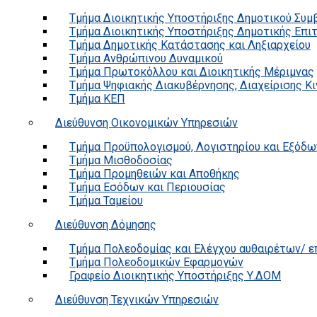
Τμήμα Διοικητικής Υποστήριξης Δημοτικού Συμ
Τμήμα Διοικητικής Υποστήριξης Δημοτικής Επι
Τμήμα Δημοτικής Κατάστασης και Ληξιαρχείου
Τμήμα Ανθρώπινου Δυναμικού
Τμήμα Πρωτοκόλλου και Διοικητικής Μέριμνας
Τμήμα Ψηφιακής Διακυβέρνησης, Διαχείρισης Κ
Τμήμα ΚΕΠ
Διεύθυνση Οικονομικών Υπηρεσιών
Τμήμα Προϋπολογισμού, Λογιστηρίου και Εξόδω
Τμήμα Μισθοδοσίας
Τμήμα Προμηθειών και Αποθήκης
Τμήμα Εσόδων και Περιουσίας
Τμήμα Ταμείου
Διεύθυνση Δόμησης
Τμήμα Πολεοδομίας και Ελέγχου αυθαιρέτων/ 
Τμήμα Πολεοδομικών Εφαρμογών
Γραφείο Διοικητικής Υποστήριξης Υ.ΔΟΜ
Διεύθυνση Τεχνικών Υπηρεσιών