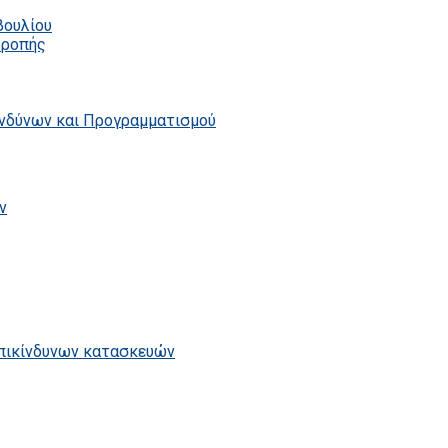
βουλίου
τροπής
ινδύνων και Προγραμματισμού
ν
επικίνδυνων κατασκευών