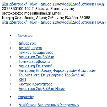
2375350100 102
Τηλέφωνο Επικοινωνίας
protokolo@dimossithonias.gr
Email
Νικήτη Χαλκιδικής, Δήμος Σιθωνίας
Ελλάδα, 63088
Οργάνωση
Δήμαρχος
Αντιδήμαρχοι
Γενικός Γραμματέας
Δημοτικό Συμβούλιο
Τοπικά Συμβούλια
Δημοτική Επιτροπή
Επιτροπή Επίλυσης Φορολογικών Διαφορών
Τουριστικές Επιχειρήσεις Τορώνης ΑΕ
ΚΕΠ
Κέντρα Κοινότητας
Δημοτικό Συμβούλιο Νέων
Υπηρεσίες
Διεύθυνση Διοικητικών Υπηρεσιών