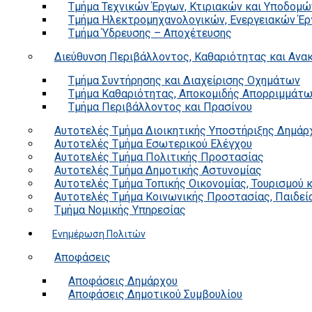
Τμήμα Τεχνικών Έργων, Κτιριακών και Υποδομώ
Τμήμα Ηλεκτρομηχανολογικών, Ενεργειακών Έρ
Τμήμα Ύδρευσης – Αποχέτευσης
Διεύθυνση Περιβάλλοντος, Καθαριότητας και Αν
Τμήμα Συντήρησης και Διαχείρισης Οχημάτων
Τμήμα Καθαριότητας, Αποκομιδής Απορριμμάτ
Τμήμα Περιβάλλοντος και Πρασίνου
Αυτοτελές Τμήμα Διοικητικής Υποστήριξης Δημάρ
Αυτοτελές Τμήμα Εσωτερικού Ελέγχου
Αυτοτελές Τμήμα Πολιτικής Προστασίας
Αυτοτελές Τμήμα Δημοτικής Αστυνομίας
Αυτοτελές Τμήμα Τοπικής Οικονομίας, Τουρισμού 
Αυτοτελές Τμήμα Κοινωνικής Προστασίας, Παιδεία
Τμήμα Νομικής Υπηρεσίας
Ενημέρωση Πολιτών
Αποφάσεις
Αποφάσεις Δημάρχου
Αποφάσεις Δημοτικού Συμβουλίου