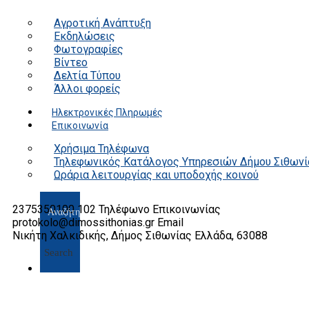
Αγροτική Ανάπτυξη
Εκδηλώσεις
Φωτογραφίες
Βίντεο
Δελτία Τύπου
Άλλοι φορείς
Ηλεκτρονικές Πληρωμές
Επικοινωνία
Χρήσιμα Τηλέφωνα
Τηλεφωνικός Κατάλογος Υπηρεσιών Δήμου Σιθωνί
Ωράρια λειτουργίας και υποδοχής κοινού
2375350100 102
Τηλέφωνο Επικοινωνίας
protokolo@dimossithonias.gr
Email
Νικήτη Χαλκιδικής, Δήμος Σιθωνίας
Ελλάδα, 63088
Search