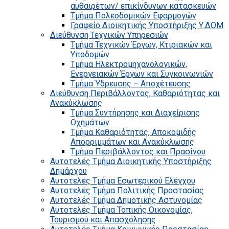
αυθαιρέτων/ επικίνδυνων κατασκευών
Τμήμα Πολεοδομικών Εφαρμογών
Γραφείο Διοικητικής Υποστήριξης Υ.ΔΟΜ
Διεύθυνση Τεχνικών Υπηρεσιών
Τμήμα Τεχνικών Έργων, Κτιριακών και
Υποδομών
Τμήμα Ηλεκτρομηχανολογικών,
Ενεργειακών Έργων και Συγκοινωνιών
Τμήμα Ύδρευσης – Αποχέτευσης
Διεύθυνση Περιβάλλοντος, Καθαριότητας και
Ανακύκλωσης
Τμήμα Συντήρησης και Διαχείρισης
Οχημάτων
Τμήμα Καθαριότητας, Αποκομιδής
Απορριμμάτων και Ανακύκλωσης
Τμήμα Περιβάλλοντος και Πρασίνου
Αυτοτελές Τμήμα Διοικητικής Υποστήριξης
Δημάρχου
Αυτοτελές Τμήμα Εσωτερικού Ελέγχου
Αυτοτελές Τμήμα Πολιτικής Προστασίας
Αυτοτελές Τμήμα Δημοτικής Αστυνομίας
Αυτοτελές Τμήμα Τοπικής Οικονομίας,
Τουρισμού και Απασχόλησης