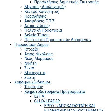
Προσκλήσεις Δημοτικής Επιτροπής
Μηνιαίος Απολογισμός
Κέντρα Κοινότητας
Προσλήψεις
Αποφάσεις Ε.Π.Ζ.
Ανακοινώσεις
Πολιτική Προστασία
Δελτία Τύπου
Προστασία Προσωπικών Δεδομένων
Παρουσίαση Δήμου
Ιστορία
Άγιος Νικόλαος
Νέος Μαρμαράς
Νικήτη
Συκιά
Μεταγγίτσι
Σάρτη
Χρήσιμοι Σύνδεσμοι
Τουρισμός
Χρηματοδοτούμενα Προγράμματα
ΕΣΠΑ
CLLD/LEADER
ΕΡΓΟ : «ΑΠΟΚΑΤΑΣΤΑΣΗ ΚΑΙ
ΕΠΑΝΑΧΡΗΣΗ ΣΥΓΚΡΟΤΗΜΑΤΟΣ