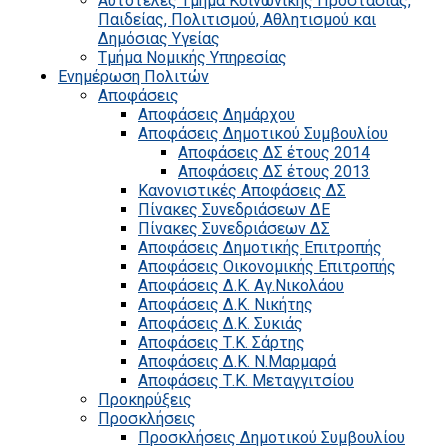
Αυτοτελές Τμήμα Κοινωνικής Προστασίας,
Παιδείας, Πολιτισμού, Αθλητισμού και
Δημόσιας Υγείας
Τμήμα Νομικής Υπηρεσίας
Ενημέρωση Πολιτών
Αποφάσεις
Αποφάσεις Δημάρχου
Αποφάσεις Δημοτικού Συμβουλίου
Αποφάσεις ΔΣ έτους 2014
Αποφάσεις ΔΣ έτους 2013
Κανονιστικές Αποφάσεις ΔΣ
Πίνακες Συνεδριάσεων ΔΕ
Πίνακες Συνεδριάσεων ΔΣ
Αποφάσεις Δημοτικής Επιτροπής
Αποφάσεις Οικονομικής Επιτροπής
Αποφάσεις Δ.Κ. Αγ.Νικολάου
Αποφάσεις Δ.Κ. Νικήτης
Αποφάσεις Δ.Κ. Συκιάς
Αποφάσεις Τ.Κ. Σάρτης
Αποφάσεις Δ.Κ. Ν.Μαρμαρά
Αποφάσεις Τ.Κ. Μεταγγιτσίου
Προκηρύξεις
Προσκλήσεις
Προσκλήσεις Δημοτικού Συμβουλίου