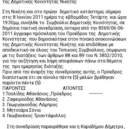
της Δημοτικής Κοινότητας Νικήτης
Στη Νικήτη και στο πρώην δημοτικό κατάστημα, σήμερα
στις 8 Ιουνίου 2011 ημέρα τις εβδομάδος Τετάρτη και ώρα
19:30μμ, συνήλθε το Συμβούλιο Δημοτικής Κοινότητας, σε
δημόσια τακτική συνεδρίαση, ύστερα από την 8369/06-06-
2011 έγγραφο πρόσκληση του Προέδρου της Δημοτικής
Κοινότητας που δημοσιεύτηκε στον πίνακα ανακοινώσεων
της Δημοτικής Κοινότητας Νικήτης και επιδόθηκε με
αποδεικτικό σε όλους του Τοπικούς Συμβούλους, σύμφωνα
με τις διατάξεις των άρθρων 88 και 89 του Ν. 3852/2010,
για την συζήτηση και λήψη αποφάσεων πάνω στα θέματα
της προ ημερησίας διάταξης:
Πριν από την έναρξη της συνεδρίασης αυτής, ο Πρόεδρος
διαπίστωσε ότι σε σύνολο πέντε {5} μελών βρέθηκαν
παρόντα πέντε {5}.
ΠΑΡΟΝΤΕΣ ΑΠΟΝΤΕΣ
1.Τσολίδης Αθανάσιος ,Πρόεδρος ———–
2. Ζαφειρούδης Αθανάσιος
3. Γεωργακούδας Λάμπρος
3. Μητσιάρα Σόνια
4. Γεωβανέκος Τριαντάφυλλος
Στη συνεδρίαση παρευρέθηκε και η Καραδήμου Δήμητρα ,