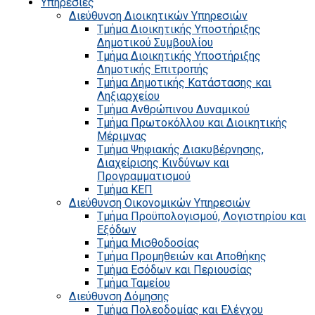
Υπηρεσίες
Διεύθυνση Διοικητικών Υπηρεσιών
Τμήμα Διοικητικής Υποστήριξης
Δημοτικού Συμβουλίου
Τμήμα Διοικητικής Υποστήριξης
Δημοτικής Επιτροπής
Τμήμα Δημοτικής Κατάστασης και
Ληξιαρχείου
Τμήμα Ανθρώπινου Δυναμικού
Τμήμα Πρωτοκόλλου και Διοικητικής
Μέριμνας
Τμήμα Ψηφιακής Διακυβέρνησης,
Διαχείρισης Κινδύνων και
Προγραμματισμού
Τμήμα ΚΕΠ
Διεύθυνση Οικονομικών Υπηρεσιών
Τμήμα Προϋπολογισμού, Λογιστηρίου και
Εξόδων
Τμήμα Μισθοδοσίας
Τμήμα Προμηθειών και Αποθήκης
Τμήμα Εσόδων και Περιουσίας
Τμήμα Ταμείου
Διεύθυνση Δόμησης
Τμήμα Πολεοδομίας και Ελέγχου