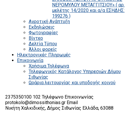
ΝΕΡΟΜΥΛΟΥ ΜΕΤΑΓΓΙΤΣΙΟΥ» ( αρ.
μελέτης 14/2020 και α/α ΕΣΗΔΗΣ:
199276 )
Αγροτική Ανάπτυξη
Εκδηλώσεις
Φωτογραφίες
Βίντεο
Δελτία Τύπου
Άλλοι φορείς
Ηλεκτρονικές Πληρωμές
Επικοινωνία
Χρήσιμα Τηλέφωνα
Τηλεφωνικός Κατάλογος Υπηρεσιών Δήμου
Σιθωνίας
Ωράρια λειτουργίας και υποδοχής κοινού
2375350100 102
Τηλέφωνο Επικοινωνίας
protokolo@dimossithonias.gr
Email
Νικήτη Χαλκιδικής, Δήμος Σιθωνίας
Ελλάδα, 63088